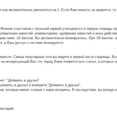
и она автоматически увеличится на 1. Если Вам новость не нравится, то
 Мнение участников с большей кармой учитывается в первую очередь п
добавлении новостей, комментариев, одобрении новостей и иных действи
рме ниже -10 баллов, Вы автоматически блокируетесь. При -50 баллах, в
, а Ваш доступ к системе блокируется.
новости. Самые популярные тэги вы видите в правой части страницы. Вс
 на интересующий Вас тэг, перед Вами появятся все статьи, в которых о
кт: "Добавить в друзья".
добавить в друзья и выберите "Добавить в друзья".
ов, которые имеют схожие с вами интересы. В последствии, вы всегда 
.
ментарий.