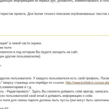
адеющих информацией из первых рук, добавлять, комментировать и голо
теристик проекта. Для более точного описания опубликованных текстов и
ация" в левой части экрана.
ие поля:
зователи и под которым Вы будете заходить на сайт.
ден другим пользователям).
ь.
другие пользователи. У каждого пользователя есть свой профиль. Посм
ь" вверху страницы или перейдя по ссылке:
http://www.kohtekct.ru/user.ph
о комментариев и т.д.
ь - Редактировать". Здесь Вы сможете добавить себе аватар, написать
сех пользователей свой email и добавить информацию о себе.
то поля для смены пароля должны быть пусты (они могут быть заполнен
trl+F5.