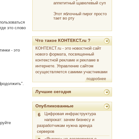
аппетитный щавелевый суп
Этот яблочный пирог просто
тает во рту
пользоваться
где это слово
Что такое КОНТЕКСТ.ru ?
КОНТЕКСТ.ru - это новостной сайт
тинки - это
нового формата, посвященный
контекстной рекламе и рекламе в
интернете. Управление сайтом
осуществляется самими участниками
подробнее
Продолжить".
Лучшие сегодня
Опубликованные
Цифровая инфраструктура
6
напрокат: зачем бизнесу и
ируйте
разработчикам нужна аренда
серверов
«Яндекс» не договорился о