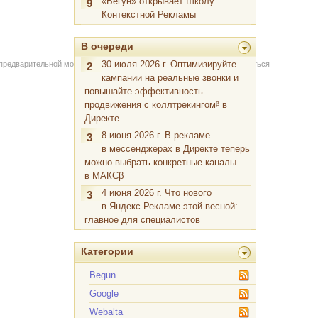
«Бегун» открывает Школу
9
Контекстной Рекламы
В очереди
30 июля 2026 г. Оптимизируйте
 предварительной модерации через форму на сайте. Вы можете связаться
2
кампании на реальные звонки и
повышайте эффективность
продвижения с коллтрекингомᵝ в
Директе
8 июня 2026 г. В рекламе
3
в мессенджерах в Директе теперь
можно выбрать конкретные каналы
в МАКСβ
4 июня 2026 г. Что нового
3
в Яндекс Рекламе этой весной:
главное для специалистов
Категории
Begun
Google
Webalta