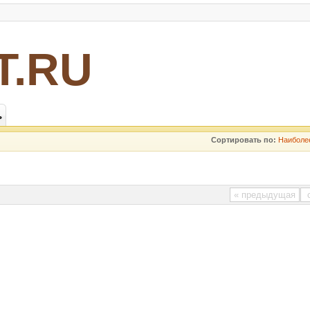
Т.RU
ь
Сортировать по:
Наиболе
« предыдущая
с