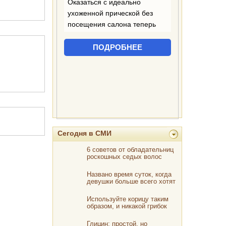
Сегодня в СМИ
6 советов от обладательниц
роскошных седых волос
Названо время суток, когда
девушки больше всего хотят
интима
Используйте корицу таким
образом, и никакой грибок
ваших ног или рук не
выдержит этот гербицид
Глицин: простой, но