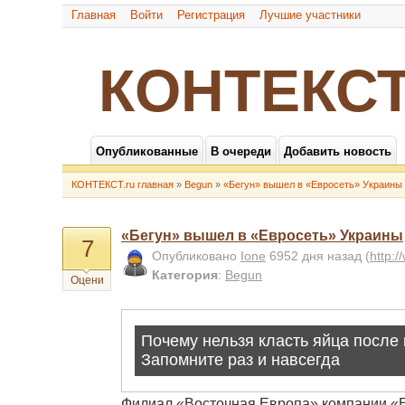
Главная
Войти
Регистрация
Лучшие участники
КОНТЕКСТ
Опубликованные
В очереди
Добавить новость
КОНТЕКСТ.ru главная
»
Begun
»
«Бегун» вышел в «Евросеть» Украины
«Бегун» вышел в «Евросеть» Украины
7
Опубликовано
Ione
6952 дня назад
(
http:
Категория
:
Begun
Оцени
Филиал «Восточная Европа» компании «Е