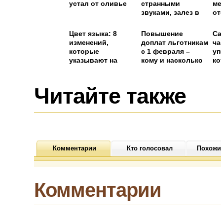
устал от оливье
странными
ме
звуками, залез в
от
могилу и был
ох
ошеломлен своей
Цвет языка: 8
Повышение
Cа
находкой
изменений,
доплат льготникам
ча
которые
с 1 февраля –
уп
указывают на
кому и насколько
ко
проблемы в
во
здоровье
Читайте также
Комментарии
Кто голосовал
Похожи
Комментарии