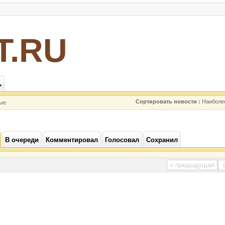
Т.RU
ь
Сортировать новости :
Наиболе
ые
В очереди
Комментировал
Голосовал
Сохранил
« предыдущая
с