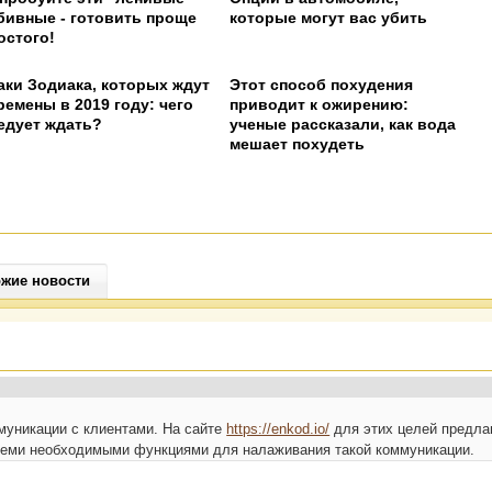
бивные - готовить проще
которые могут вас убить
остого!
аки Зодиака, которых ждут
Этот способ похудения
ремены в 2019 году: чего
приводит к ожирению:
едует ждать?
ученые рассказали, как вода
мешает похудеть
жие новости
ммуникации с клиентами. На сайте
https://enkod.io/
для этих целей предла
семи необходимыми функциями для налаживания такой коммуникации.