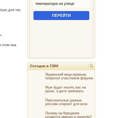
лько для тех
».
и этом она
Сегодня в СМИ
Украинский вице-премьер
попросил участников форума
в Белоруссии не говорить на
русском
Муж будет носить вас на
руках, а дети требовать
добавки, если угостить их
этим чудо-пирогом
Персональные данные
россиян откроют для всех
желающих
Почему на Крещение
купаются именно в проруби?