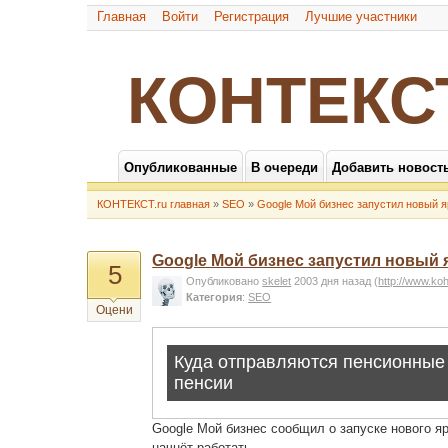
Главная
Войти
Регистрация
Лучшие участники
КОНТЕКС
Опубликованные
В очереди
Добавить новост
КОНТЕКСТ.ru главная
»
SEO
»
Google Мой бизнес запустил новый 
Google Мой бизнес запустил новый
5
Опубликовано
skelet
2003 дня назад
(
http://www.ko
Категория
:
SEO
Оцени
Google Мой бизнес сообщил о запуске нового я
начнёт работать.