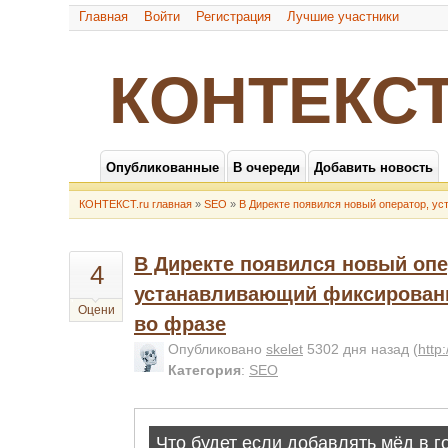
Главная
Войти
Регистрация
Лучшие участники
КОНТЕКСТ
Опубликованные
В очереди
Добавить новость
КОНТЕКСТ.ru главная
»
SEO
»
В Директе появился новый оператор, у
В Директе появился новый опе
4
устанавливающий фиксирован
Оцени
во фразе
Опубликовано
skelet
5302 дня назад
(
http
Категория
:
SEO