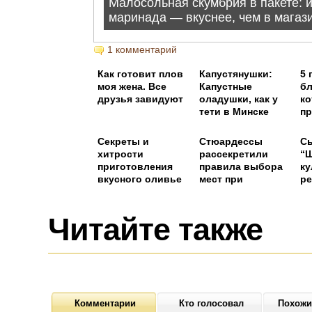
1 комментарий
Как готовит плов
Капустянушки:
5 
моя жена. Все
Капустные
бл
друзья завидуют
оладушки, как у
к
тети в Минске
пр
до
Секреты и
Стюардессы
С
хитрости
рассекретили
“Ш
приготовления
правила выбора
к
вкусного оливье
мест при
ре
регистрации на
де
рейс
вы
и 
Читайте также
Комментарии
Кто голосовал
Похожи