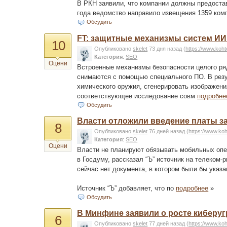
В РКН заявили, что компании должны предоста
года ведомство направило извещения 1359 ко
Обсудить
FT: защитные механизмы систем ИИ
10
Опубликовано
skelet
73 дня назад
(
https://www.koh
Категория
:
SEO
Оцени
Встроенные механизмы безопасности целого ря
снимаются с помощью специального ПО. В резу
химического оружия, сгенерировать изображения
соответствующее исследование совм
подробне
Обсудить
Власти отложили введение платы з
8
Опубликовано
skelet
76 дней назад
(
https://www.ko
Категория
:
SEO
Оцени
Власти не планируют обязывать мобильных опе
в Госдуму, рассказал “Ъ” источник на телеком-
сейчас нет документа, в котором были бы указ
Источник “Ъ” добавляет, что по
подробнее
»
Обсудить
В Минфине заявили о росте киберу
6
Опубликовано
skelet
77 дней назад
(
https://www.ko