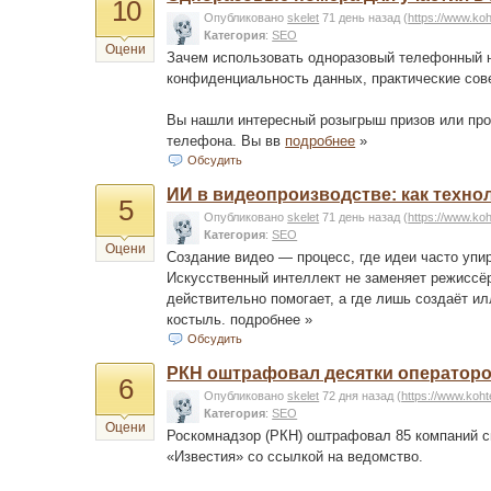
10
Опубликовано
skelet
71 день назад
(
https://www.ko
Категория
:
SEO
Оцени
Зачем использовать одноразовый телефонный н
конфиденциальность данных, практические сов
Вы нашли интересный розыгрыш призов или про
телефона. Вы вв
подробнее
»
Обсудить
ИИ в видеопроизводстве: как техно
5
Опубликовано
skelet
71 день назад
(
https://www.ko
Категория
:
SEO
Оцени
Создание видео — процесс, где идеи часто упи
Искусственный интеллект не заменяет режиссёра
действительно помогает, а где лишь создаёт и
костыль.
подробнее »
Обсудить
РКН оштрафовал десятки операторо
6
Опубликовано
skelet
72 дня назад
(
https://www.koh
Категория
:
SEO
Оцени
Роскомнадзор (РКН) оштрафовал 85 компаний с
«Известия» со ссылкой на ведомство.