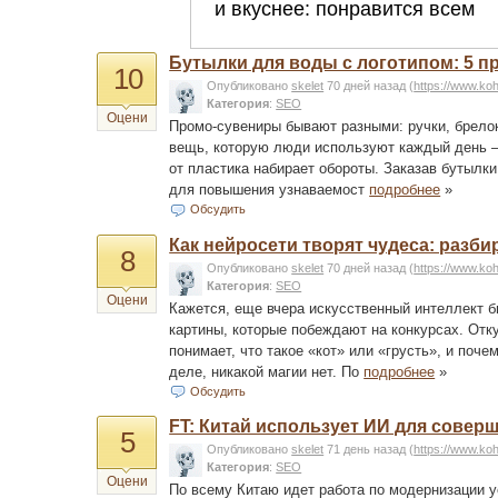
Бутылки для воды с логотипом: 5 пр
10
Опубликовано
skelet
70 дней назад
(
https://www.ko
Категория
:
SEO
Оцени
Промо-сувениры бывают разными: ручки, брелок
вещь, которую люди используют каждый день — 
от пластика набирает обороты. Заказав бутылки
для повышения узнаваемост
подробнее
»
Обсудить
Как нейросети творят чудеса: разб
8
Опубликовано
skelet
70 дней назад
(
https://www.ko
Категория
:
SEO
Оцени
Кажется, еще вчера искусственный интеллект б
картины, которые побеждают на конкурсах. От
понимает, что такое «кот» или «грусть», и поч
деле, никакой магии нет. По
подробнее
»
Обсудить
FT: Китай использует ИИ для сове
5
Опубликовано
skelet
71 день назад
(
https://www.ko
Категория
:
SEO
Оцени
По всему Китаю идет работа по модернизации 