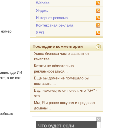
Webalta
Яндекс
Интернет реклама
Контекстная реклама
 номер
SEO
Последние комментарии
Успех бизнеса часто зависит от
качества...
Кстати не обязательно
.
рекламироваться...
ание, где ИИ
т, а не как
Еще бы домен не помешало бы
поставить,...
Вау, наконец-то он понял, что "G+" -
это...
Мм, Я и ранее покупал и продавал
домены...
сообщают