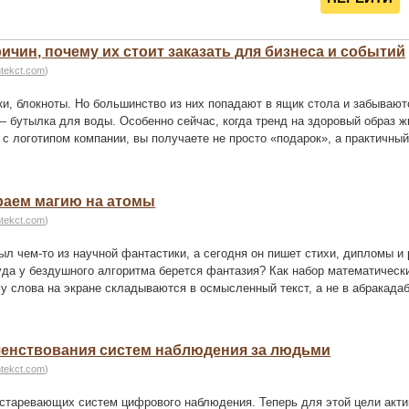
ичин, почему их стоит заказать для бизнеса и событий
htekct.com
)
и, блокноты. Но большинство из них попадают в ящик стола и забывают
бутылка для воды. Особенно сейчас, когда тренд на здоровый образ жи
 с логотипом компании, вы получаете не просто «подарок», а практичны
ираем магию на атомы
htekct.com
)
ыл чем-то из научной фантастики, а сегодня он пишет стихи, дипломы и 
куда у бездушного алгоритма берется фантазия? Как набор математичес
ему слова на экране складываются в осмысленный текст, а не в абракад
ршенствования систем наблюдения за людьми
htekct.com
)
устаревающих систем цифрового наблюдения. Теперь для этой цели акти