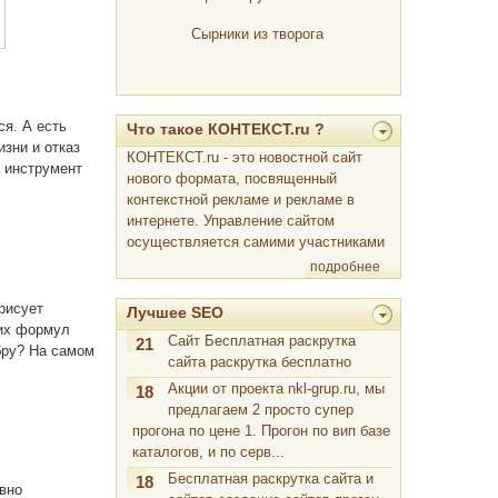
жениха
Сырники из творога
ся. А есть
Что такое КОНТЕКСТ.ru ?
зни и отказ
КОНТЕКСТ.ru - это новостной сайт
й инструмент
нового формата, посвященный
контекстной рекламе и рекламе в
интернете. Управление сайтом
осуществляется самими участниками
подробнее
рисует
Лучшее SEO
ких формул
Сайт Бесплатная раскрутка
21
абру? На самом
сайта раскрутка бесплатно
Акции от проекта nkl-grup.ru, мы
18
предлагаем 2 просто супер
прогона по цене 1. Прогон по вип базе
каталогов, и по серв...
Бесплатная раскрутка сайта и
18
вно