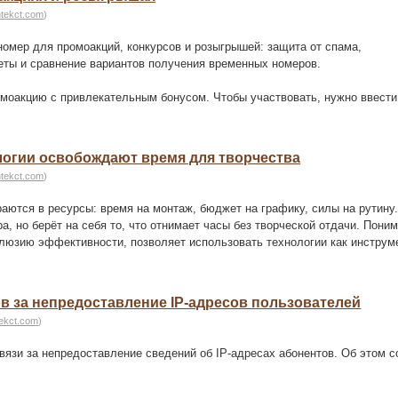
htekct.com
)
омер для промоакций, конкурсов и розыгрышей: защита от спама,
еты и сравнение вариантов получения временных номеров.
моакцию с привлекательным бонусом. Чтобы участвовать, нужно ввести
логии освобождают время для творчества
htekct.com
)
раются в ресурсы: время на монтаж, бюджет на графику, силы на рутину
, но берёт на себя то, что отнимает часы без творческой отдачи. Поним
ллюзию эффективности, позволяет использовать технологии как инструмен
в за непредоставление IP-адресов пользователей
tekct.com
)
вязи за непредоставление сведений об IP-адресах абонентов. Об этом 