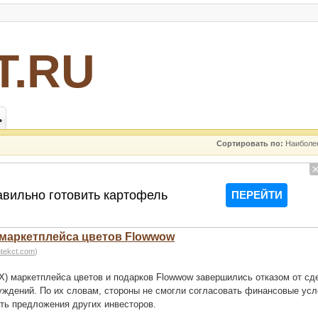
Т.RU
ь
Сортировать по:
Наиболе
 маркетплейса цветов Flowwow
htekct.com
)
) маркетплейса цветов и подарков Flowwow завершились отказом от сд
уждений. По их словам, стороны не смогли согласовать финансовые усл
ть предложения других инвесторов.