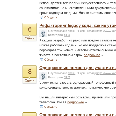
используются технологии искусственного интел
ознакомились с многочисленными документами 
происходящем людьми. Новые системы спосо
Обсудить
Рефакторинг legacy кода: как не ут
6
Опубликовано
skelet
71 день назад
(
https://www.ko
Категория
:
SEO
Оцени
Каждый разработчик рано или поздно сталкивае
может работать годами, но его поддержка стан
порождает три новых. Легаси-системы обычно не
живете в постоянном страх
подробнее
»
Обсудить
Одноразовые номера для участия в
8
Опубликовано
skelet
71 день назад
(
https://www.ko
Категория
:
SEO
Оцени
Зачем использовать одноразовый телефонный н
конфиденциальность данных, практические сов
Вы нашли интересный розыгрыш призов или про
телефона. Вы вв
подробнее
»
Обсудить
Одноразовые номера для участия в