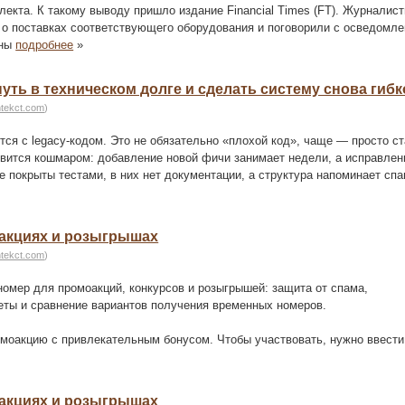
лекта. К такому выводу пришло издание Financial Times (FT). Журналист
о поставках соответствующего оборудования и поговорили с осведомл
бны
подробнее
»
онуть в техническом долге и сделать систему снова гиб
htekct.com
)
тся с legacy-кодом. Это не обязательно «плохой код», чаще — просто с
овится кошмаром: добавление новой фичи занимает недели, а исправлен
 покрыты тестами, в них нет документации, а структура напоминает спа
 акциях и розыгрышах
htekct.com
)
омер для промоакций, конкурсов и розыгрышей: защита от спама,
еты и сравнение вариантов получения временных номеров.
моакцию с привлекательным бонусом. Чтобы участвовать, нужно ввести
 акциях и розыгрышах