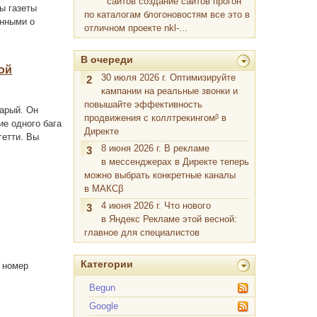
сайтов создание сайтов прогон
ы газеты
по каталогам блогоновостям все это в
енными о
отличном проекте nkl-...
В очереди
кой
30 июля 2026 г. Оптимизируйте
2
кампании на реальные звонки и
повышайте эффективность
тарый. Он
продвижения с коллтрекингомᵝ в
ие одного бага
Директе
гетти. Вы
8 июня 2026 г. В рекламе
3
в мессенджерах в Директе теперь
можно выбрать конкретные каналы
в МАКСβ
4 июня 2026 г. Что нового
3
в Яндекс Рекламе этой весной:
главное для специалистов
Категории
 номер
Begun
Google