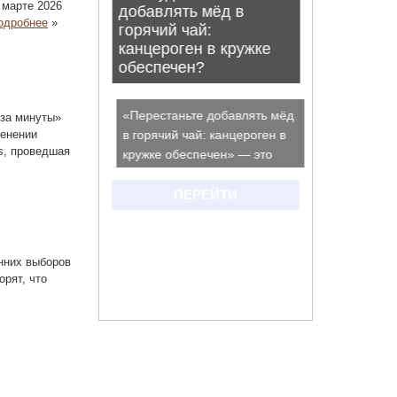
 марте 2026
одробнее
»
«за минуты»
менении
es, проведшая
нних выборов
орят, что