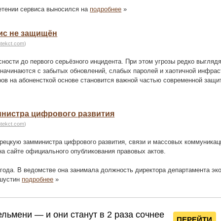
ретении сервиса выносился на
подробнее
»
ис не защищён
htekct.com
)
ности до первого серьёзного инцидента. При этом угрозы редко выглядя
начинаются с забытых обновлений, слабых паролей и хаотичной инфрас
ов на абоненсткой основе становится важной частью современной защи
инистра цифрового развития
htekct.com
)
рецкую замминистра цифрового развития, связи и массовых коммуникац
а сайте официального опубликования правовых актов.
года. В ведомстве она занимала должность директора департамента эк
ишустин
подробнее
»