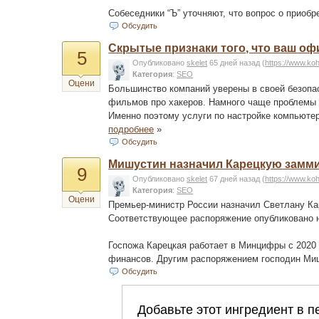
Собеседники “Ъ” уточняют, что вопрос о приоб
Обсудить
Скрытые признаки того, что ваш оф
5
Опубликовано
skelet
65 дней назад
(
https://www.ko
Категория
:
SEO
Оцени
Большинство компаний уверены в своей безопас
фильмов про хакеров. Намного чаще проблемы 
Именно поэтому услуги по настройке компьютер
подробнее
»
Обсудить
Мишустин назначил Карецкую замм
9
Опубликовано
skelet
67 дней назад
(
https://www.ko
Категория
:
SEO
Оцени
Премьер-министр России назначил Светлану Ка
Соответствующее распоряжение опубликовано н
Госпожа Карецкая работает в Минцифры с 2020 
финансов. Другим распоряжением господин М
Обсудить