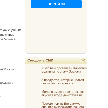
т как сцены из
труктуры.
ты бизнеса.
Сегодня в СМИ
А кто вам достался? Характер
ий России.
мужчины по знаку Зодиака
8 продуктов, которые нельзя
ономики и
повторно разогревать
Малина вместо таблеток: как
вкусная ягода действует на
сердце
Прежде чем выйти замуж,
оцените рукопожатие вашего