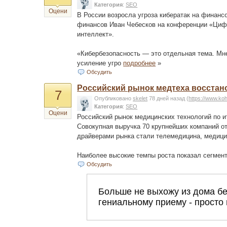
Категория
:
SEO
Оцени
В России возросла угроза кибератак на финанс
финансов Иван Чебесков на конференции «Циф
интеллект».
«Кибербезопасность — это отдельная тема. Мне
усиление угро
подробнее
»
Обсудить
Российский рынок медтеха восстан
7
Опубликовано
skelet
78 дней назад
(
https://www.ko
Категория
:
SEO
Оцени
Российский рынок медицинских технологий по и
Совокупная выручка 70 крупнейших компаний от
драйверами рынка стали телемедицина, медици
Наиболее высокие темпы роста показал сегмен
Обсудить