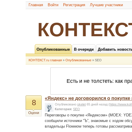
Главная
Войти
Регистрация
Лучшие участники
КОНТЕКС
Опубликованные
В очереди
Добавить новост
КОНТЕКСТ.ru главная
»
Опубликованные
» SEO
«Яндекс» не договорился о покупке
8
Опубликовано
skelet
65 дней назад
(
https://www.ko
Категория
:
SEO
Оцени
Переговоры о покупке «Яндексом» (MOEX: YDEX
сообщили источники “Ъ”, знакомые с ходом обс
владельцы Flowwow теперь готовы рассматрива