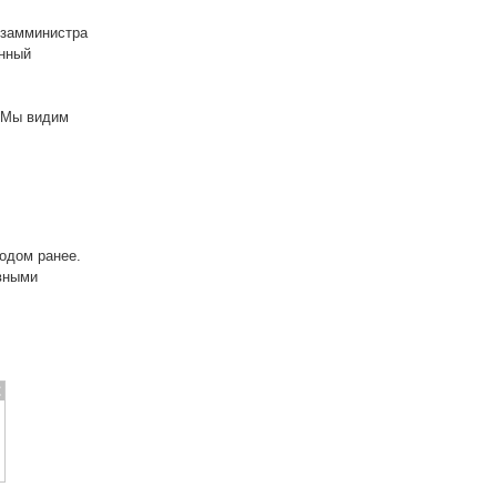
 замминистра
енный
. Мы видим
годом ранее.
овными