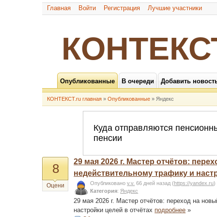
Главная
Войти
Регистрация
Лучшие участники
КОНТЕКС
Опубликованные
В очереди
Добавить новост
КОНТЕКСТ.ru главная
»
Опубликованные
» Яндекс
29 мая 2026 г. Мастер отчётов: пер
8
недействительному трафику и настр
Опубликовано
v.v.
66 дней назад
(
https://yandex.ru
)
Оцени
Категория
:
Яндекс
29 мая 2026 г. Мастер отчётов: переход на но
настройки целей в отчётах
подробнее
»