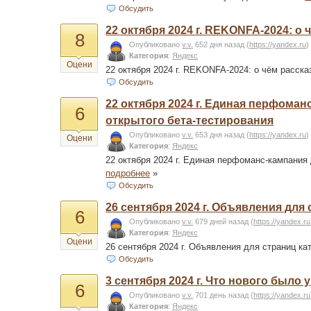
Обсудить
22 октября 2024 г. REKONFA-2024: 
8
Опубликовано
v.v.
652 дня назад
(
https://yandex.ru
)
Категория
:
Яндекс
Оцени
22 октября 2024 г. REKONFA-2024: о чём расс
Обсудить
22 октября 2024 г. Единая перфом
6
открытого бета-тестирования
Опубликовано
v.v.
653 дня назад
(
https://yandex.ru
)
Оцени
Категория
:
Яндекс
22 октября 2024 г. Единая перфоманс-кампания
подробнее
»
Обсудить
26 сентября 2024 г. Объявления для
6
Опубликовано
v.v.
679 дней назад
(
https://yandex.ru
Категория
:
Яндекс
Оцени
26 сентября 2024 г. Объявления для страниц ка
Обсудить
3 сентября 2024 г. Что нового было 
6
Опубликовано
v.v.
701 день назад
(
https://yandex.ru
Категория
:
Яндекс