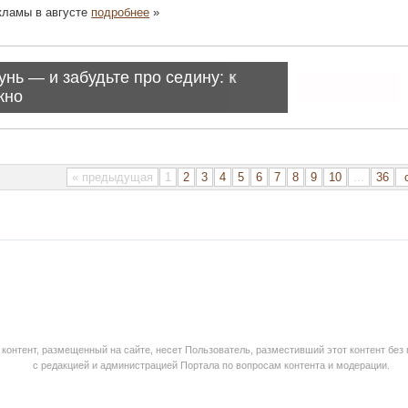
екламы в августе
подробнее
»
« предыдущая
1
2
3
4
5
6
7
8
9
10
...
36
с
контент, размещенный на сайте, несет Пользователь, разместивший этот контент без
с редакцией и администрацией Портала по вопросам контента и модерации.