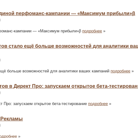
 в Единой перфоманс-кампании — «Максимум прибыли»β
)
перфоманс-кампании — «Максимум прибыли»β
подробнее
»
чётов стало ещё больше возможностей для аналитики ва
)
о ещё больше возможностей для аналитики ваших кампаний
подробнее
»
ётов в Директ Про: запускаем открытое бета-тестирова
)
кт Про: запускаем открытое бета-тестирование
подробнее
»
с Рекламы
)
одробнее
»