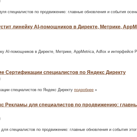
)
ы для специалистов по продвижению: главные обновления и события осе
устит линейку AI-помощников в Директе, Метрике, AppMe
йку AI-помощников в Директе, Метрике, AppMetrica, Adfox и интерфейсе
ние Сертификации специалистов по Яндекс Директу
)
икации специалистов по Яндекс Директу
подробнее
»
ндекс Рекламы для специалистов по продвижению: главн
)
ы для специалистов по продвижению: главные обновления и события этог