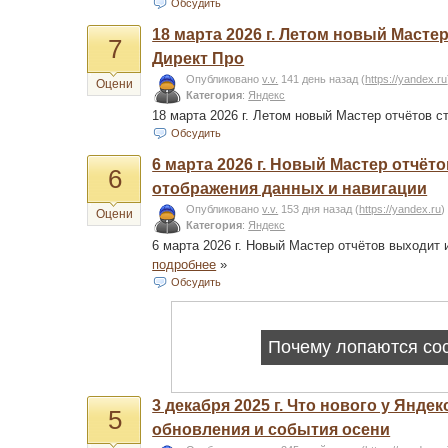
Обсудить
18 марта 2026 г. Летом новый Маст
7
Директ Про
Опубликовано
v.v.
141 день назад
(
https://yandex.ru
Оцени
Категория
:
Яндекс
18 марта 2026 г. Летом новый Мастер отчётов 
Обсудить
6 марта 2026 г. Новый Мастер отчё
6
отображения данных и навигации
Опубликовано
v.v.
153 дня назад
(
https://yandex.ru
)
Оцени
Категория
:
Яндекс
6 марта 2026 г. Новый Мастер отчётов выходит
подробнее
»
Обсудить
3 декабря 2025 г. Что нового у Янд
5
обновления и события осени