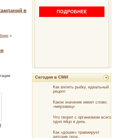
кампаний в
бнее
»
ля
гации
Сегодня в СМИ
Как вялить рыбку, идеальный
рецепт
Какое значение имеет слово
«мерзавец»
Что творит с организмом всего
одно яйцо в день
е
Как «дошик» травмирует
детские тела