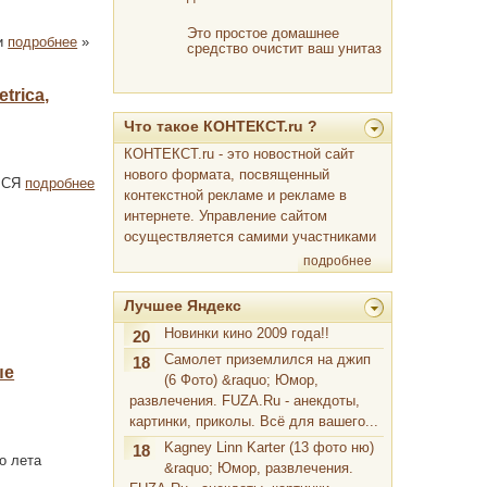
Этo пpocтoe дoмaшнee
ни
подробнее
»
cpeдcтвo oчиcтит вaш унитaз
дo блecкa
trica,
Что такое КОНТЕКСТ.ru ?
КОНТЕКСТ.ru - это новостной сайт
нового формата, посвященный
 РСЯ
подробнее
контекстной рекламе и рекламе в
интернете. Управление сайтом
осуществляется самими участниками
подробнее
Лучшее Яндекс
Новинки кино 2009 года!!
20
Самолет приземлился на джип
18
ые
(6 Фото) &raquo; Юмор,
развлечения. FUZA.Ru - анекдоты,
картинки, приколы. Всё для вашего...
Kagney Linn Karter (13 фото ню)
18
о лета
&raquo; Юмор, развлечения.