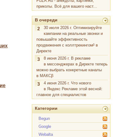
FUZA.Ru - анекдоты, картинки,
приколы. Всё для вашего наст...
В очереди
30 июля 2026 г. Оптимизируйте
2
кампании на реальные звонки и
повышайте эффективность
продвижения с коллтрекингомᵝ в
ших
Директе
8 июня 2026 г. В рекламе
3
в мессенджерах в Директе теперь
можно выбрать конкретные каналы
в МАКСβ
4 июня 2026 г. Что нового
3
ние
в Яндекс Рекламе этой весной:
главное для специалистов
Категории
Begun
Google
Webalta