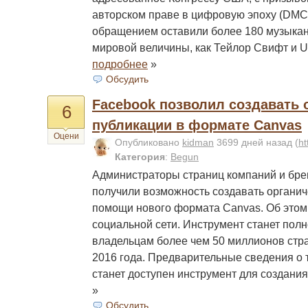
авторском праве в цифровую эпоху (DMC
обращением оставили более 180 музыкант
мировой величины, как Тейлор Свифт и 
подробнее
»
Обсудить
Facebook позволил создавать 
6
публикации в формате Canvas
Оцени
Опубликовано
kidman
3699 дней назад
(
ht
Категория
:
Begun
Администраторы страниц компаний и бре
получили возможность создавать органич
помощи нового формата Canvas. Об этом
социальной сети. Инструмент станет пол
владельцам более чем 50 миллионов стра
2016 года. Предварительные сведения о т
станет доступен инструмент для создани
»
Обсудить