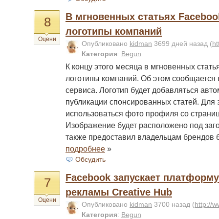
В мгновенных статьях Faceboo
8
логотипы компаний
Оцени
Опубликовано
kidman
3699 дней назад
(
ht
Категория
:
Begun
К концу этого месяца в мгновенных стать
логотипы компаний. Об этом сообщается
сервиса. Логотип будет добавляться авто
публикации спонсированных статей. Для э
использоваться фото профиля со страни
Изображение будет расположено под заг
также предоставил владельцам брендов
подробнее
»
Обсудить
Facebook запускает платформу
7
рекламы Creative Hub
Оцени
Опубликовано
kidman
3700 назад
(
http://
Категория
:
Begun