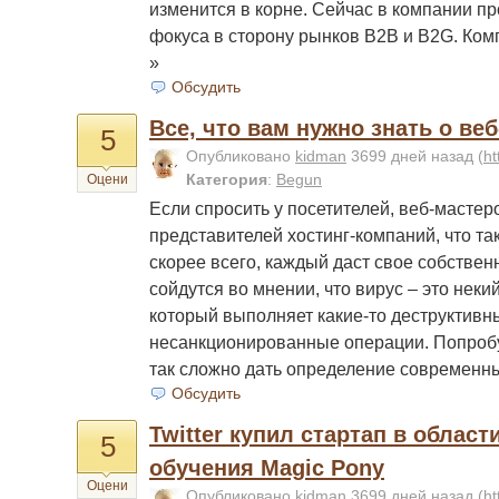
изменится в корне. Сейчас в компании п
фокуса в сторону рынков B2B и B2G. Ко
»
Обсудить
Все, что вам нужно знать о ве
5
Опубликовано
kidman
3699 дней назад
(
ht
Категория
:
Begun
Оцени
Если спросить у посетителей, веб-мастер
представителей хостинг-компаний, что так
скорее всего, каждый даст свое собствен
сойдутся во мнении, что вирус – это нек
который выполняет какие-то деструктивн
несанкционированные операции. Попробу
так сложно дать определение современн
Обсудить
Twitter купил стартап в облас
5
обучения Magic Pony
Оцени
Опубликовано
kidman
3699 дней назад
(
ht