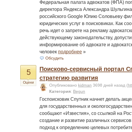
Федеральная палата адвокатов (ФПА) по
директора Яндекса Александра Шульгина 
российского Google Юлию Соловьеву фил
юридических услуг в поисковиках. Как с
речь идет о запрете на рекламу адвокатск
действующему законодательству, допуст
информирование об адвокате и адвокатс
человек
подробнее
»
Обсудить
Поисково-сервисный портал С
5
стратегию развития
Оцени
Опубликовано
kidman
3698 дней назад
(
ht
Категория
:
Begun
Госпоисковик Спутник начнет делать акце
для государственных и окологосударствен
сообщают «Известия», со ссылкой на Рос
создание и развитие различных сервисов
подход к определению целевых потребит