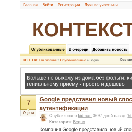
Главная
Войти
Регистрация
Лучшие участники
КОНТЕКСТ
Опубликованные
В очереди
Добавить новость
Сортир
КОНТЕКСТ.ru главная
»
Опубликованные
» Begun
Google представил новый спос
7
аутентификации
Оцени
Опубликовано
kidman
3697 дней назад
(
ht
Категория
:
Begun
Компания Google представила новый спо