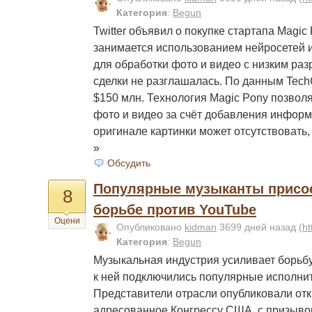
Категория
:
Begun
Twitter объявил о покупке стартапа Magic
занимается использованием нейросетей 
для обработки фото и видео с низким ра
сделки не разглашалась. По данным Tech
$150 млн. Технология Magic Pony позволя
фото и видео за счёт добавления информ
оригинале картинки может отсутствовать
»
Обсудить
Популярные музыканты присо
8
борьбе против YouTube
Оцени
Опубликовано
kidman
3699 дней назад
(
ht
Категория
:
Begun
Музыкальная индустрия усиливает борьбу
к ней подключились популярные исполнит
Представители отрасли опубликовали отк
адресованное Конгрессу США, с призыво