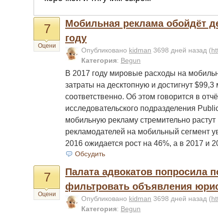
Мобильная реклама обойдёт д
7
году
Оцени
Опубликовано
kidman
3698 дней назад
(
ht
Категория
:
Begun
В 2017 году мировые расходы на мобиль
затраты на десктопную и достигнут $99,3
соответственно. Об этом говорится в отчё
исследовательского подразделения Public
мобильную рекламу стремительно растут 
рекламодателей на мобильный сегмент ув
2016 ожидается рост на 46%, а в 2017 и 
Обсудить
Палата адвокатов попросила п
7
фильтровать объявления юри
Оцени
Опубликовано
kidman
3698 дней назад
(
ht
Категория
:
Begun