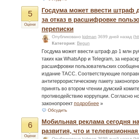
Госдума может ввести штраф 
5
за отказ в расшифровке польз
Оцени
переписки
Опубликовано
kidman
3699 дней назад
(
ht
Категория
:
Begun
Госдума может ввести штраф до 1 млн ру
таких как WhatsApp и Telegram, за нерас
расшифровки пользовательских сообщени
издание ТАСС. Соответствующие поправк
антитеррористическому пакету законопр
принять во втором чтении думский комите
противодействию коррупции. Согласно н
законопроект
подробнее
»
Обсудить
Мобильная реклама сегодня на
6
развития, что и телевизионная
Оцени
Опубликовано
kidman
3699 дней назад
(
ht