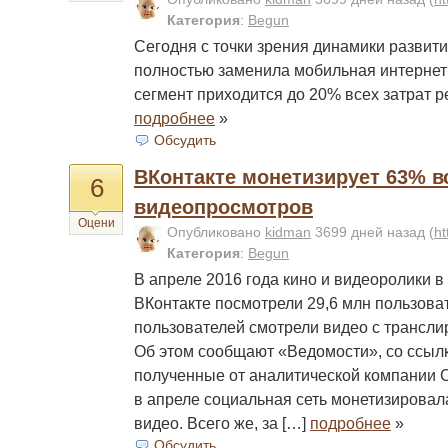
Категория
:
Begun
Сегодня с точки зрения динамики развит
полностью заменила мобильная интернет 
сегмент приходится до 20% всех затрат 
подробнее
»
Обсудить
ВКонтакте монетизирует 63% в
6
видеопросмотров
Оцени
Опубликовано
kidman
3699 дней назад
(
ht
Категория
:
Begun
В апреле 2016 года кино и видеоролики в
ВКонтакте посмотрели 29,6 млн пользоват
пользователей смотрели видео с трансли
Об этом сообщают «Ведомости», со ссыл
полученные от аналитической компании Co
в апреле социальная сеть монетизировал
видео. Всего же, за […]
подробнее
»
Обсудить