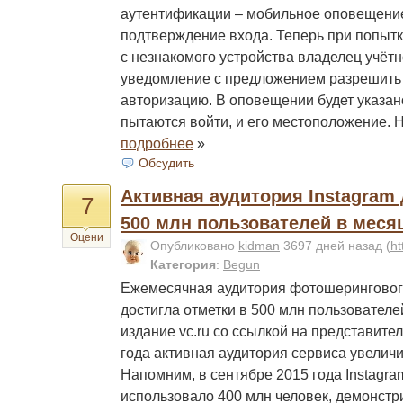
аутентификации – мобильное оповещение
подтверждение входа. Теперь при попытке
c незнакомого устройства владелец учётн
уведомление с предложением разрешить 
авторизацию. В оповещении будет указано
пытаются войти, и его местоположение. 
подробнее
»
Обсудить
Активная аудитория Instagram 
7
500 млн пользователей в меся
Оцени
Опубликовано
kidman
3697 дней назад
(
ht
Категория
:
Begun
Ежемесячная аудитория фотошерингового
достигла отметки в 500 млн пользователе
издание vc.ru со ссылкой на представите
года активная аудитория сервиса увеличи
Напомним, в сентябре 2015 года Instagr
использовало 400 млн человек, демонст