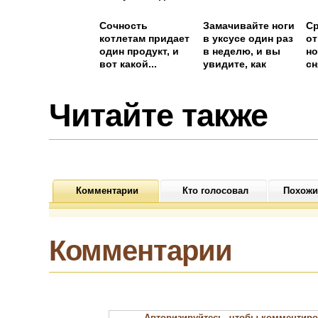
блecкa
Сочность
Замачивайте ноги
Ср
котлетам придает
в уксусе один раз
от
один продукт, и
в неделю, и вы
но
вот какой...
увидите, как
сн
исчезнут все ваши
болезни
Читайте также
Комментарии
Кто голосовал
Похожи
Комментарии
Авторизируйтесь, чтобы комментиро