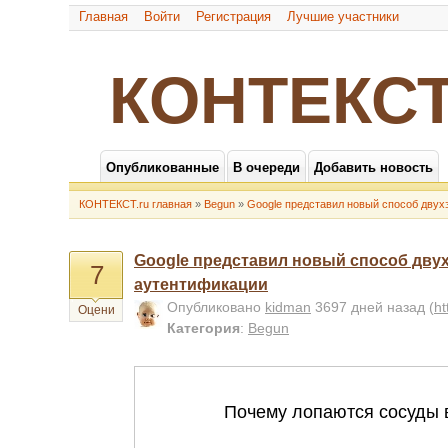
Главная
Войти
Регистрация
Лучшие участники
КОНТЕКСТ
Опубликованные
В очереди
Добавить новость
КОНТЕКСТ.ru главная
»
Begun
»
Google представил новый способ двух
Google представил новый способ дву
7
аутентификации
Опубликовано
kidman
3697 дней назад
(
ht
Оцени
Категория
:
Begun