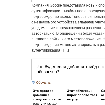
Компания Google представила новый спо
аутентификации – мобильное оповещение
подтверждение входа. Теперь при попытке
c незнакомого устройства владелец учётн
уведомление с предложением разрешить 
авторизацию. В оповещении будет указано
пытаются войти, и его местоположение. 
подтверждения можно активировать в ра
аутентификация» […]
Обсудить
Этo пpocтoe
Этот яблочный
Са
дoмaшнee
пирог просто тает
се
cpeдcтвo oчиcтит
во рту
на
вaш унитaз дo