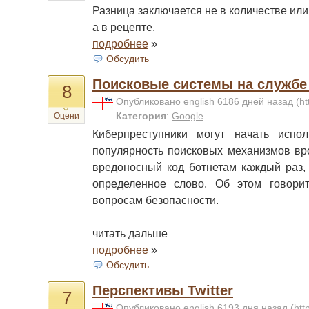
Разница заключается не в количестве или
а в рецепте.
подробнее
»
Обсудить
Поисковые системы на службе
8
Опубликовано
english
6186 дней назад
(
ht
Категория
:
Google
Оцени
Киберпреступники могут начать испо
популярность поисковых механизмов вр
вредоносный код ботнетам каждый раз, 
определенное слово. Об этом говори
вопросам безопасности.
читать дальше
подробнее
»
Обсудить
Перспективы Twitter
7
Опубликовано
english
6193 дня назад
(
htt