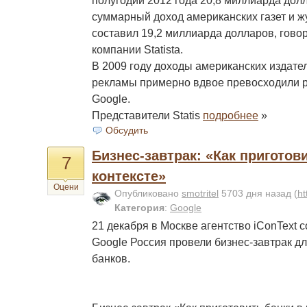
полугодии 2012 года 20,8 миллиарда долл
суммарный доход американских газет и ж
составил 19,2 миллиарда долларов, гово
компании Statista.
В 2009 году доходы американских издате
рекламы примерно вдвое превосходили 
Google.
Представители Statis
подробнее
»
Обсудить
Бизнес-завтрак: «Как приготов
7
контексте»
Оцени
Опубликовано
smotritel
5703 дня назад
(
ht
Категория
:
Google
21 декабря в Москве агентство iConText 
Google Россия провели бизнес-завтрак д
банков.