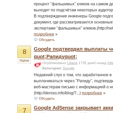
процент "фальшивых" кликов на самом де
выходит по подсчётам некоторых аудиторо
В подтверждение инженеры Google подго
документ, где рассматриваются основные
экспертами "фальшивых" кликов.(http://net.
подробнее
»
Обсудить
Google подтвердил выплаты ч
8
quot;Рапидуquot;
Оцени
Опубликовано
Liliana
1735 дней назад
(
ht
Категория
:
Google
Недавний слух о том, что заработанное в
выплачиваться через "Рапиду", подтверд
веб-мастерам письмо с информацией о н
(http://deniso.info/blog/?...)
подробнее
»
Обсудить
Google AdSense закрывает ак
7