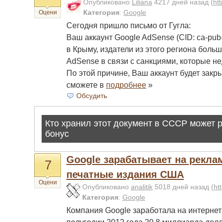
Опубликовано
Liliana
4217 дней назад
(
ht
Категория
:
Google
Оцени
Сегодня пришло письмо от Гугла:
Ваш аккаунт Google AdSense (CID: ca-pub-*
в Крыму, издатели из этого региона больш
AdSense в связи с санкциями, которые не
По этой причине, Ваш аккаунт будет закр
сможете в
подробнее
»
Обсудить
Google зарабатывает на рекла
7
печатные издания США
Оцени
Опубликовано
analitik
5018 дней назад
(
ht
Категория
:
Google
Компания Google заработала на интернет