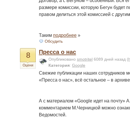
Договор, а с Бегуном – особенный. Вся ег
размере комиссии, которую Бегун будет по
правом делиться этой комиссией с другим
Таким
подробнее
»
Обсудить
Пресса о нас
8
Опубликовано
smotritel
6089 дней назад
(
Категория
:
Google
Оцени
Свежие публикации наших сотрудников м
«Пресса о нас», всё остальное – в архиве
А с материалом «Google идет на почту» 
комментарием М.Черницкой можно ознако
Ведомостей.