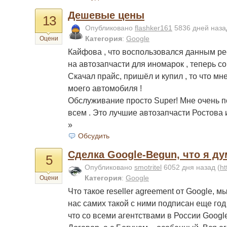
Дешевые цены
13
Опубликовано
flashker161
5836 дней наз
Категория
:
Google
Оцени
Кайфова , что воспользовался данным р
на автозапчасти для иномарок , теперь со
Скачал прайс, пришёл и купил , то что м
моего автомобиля !
Обслуживание просто Super! Мне очень п
всем . Это лучшие автозапчасти Ростова 
»
Обсудить
Сделка Google-Begun, что я д
5
Опубликовано
smotritel
6052 дня назад
(
ht
Категория
:
Google
Оцени
Что такое reseller agreement от Google, 
нас самих такой с ними подписан еще год 
что со всеми агентствами в России Goog