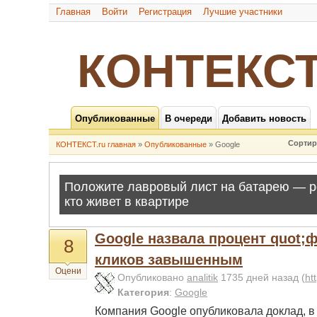
Главная
Войти
Регистрация
Лучшие участники
КОНТЕКСТ
Опубликованные
В очереди
Добавить новость
Сортир
КОНТЕКСТ.ru главная
»
Опубликованные
» Google
Google назвала процент quot;
8
кликов завышенным
Оцени
Опубликовано
analitik
1735 дней назад
(
ht
Категория
:
Google
Компания Google опубликовала доклад, в 