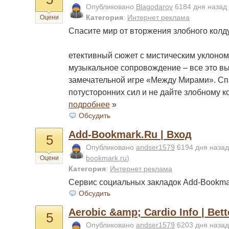
Опубликовано
Blagodarov
6184 дня назад
Категория
:
Интернет реклама
Оцени
Спасите мир от вторжения злобного колд
етективный сюжет с мистическим уклоном
музыкальное сопровождение – все это вы
замечательной игре «Между Мирами». Сп
потусторонних сил и не дайте злобному к
подробнее
»
Обсудить
Add-Bookmark.Ru | Вход
5
Опубликовано
andser1579
6194 дня наза
bookmark.ru
)
Оцени
Категория
:
Интернет реклама
Сервис социальных закладок Add-Bookm
Обсудить
Aerobic &amp; Cardio Info | Bet
5
Опубликовано
andser1579
6203 дня наза