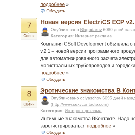
подробнее
»
Обсудить
Новая версия ElectriCS ECP v2.
7
Опубликовано
Blagodarov
6080 дней наз
Категория
:
Интернет реклама
Оцени
Компания CSoft Development объявила о 
v.2.1 – новой версии программного проду
для автоматизированного расчета элект
магистральных трубопроводов и городск
подробнее
»
Обсудить
Эротические знакомства В Кон
8
Опубликовано
dclyaschov
6095 дней наза
(
http://www.sexvcontacte.com
)
Оцени
Категория
:
Интернет реклама
Интимные знакомства ВКонтакте. Надо н
зарегистрироваться
подробнее
»
Обсудить