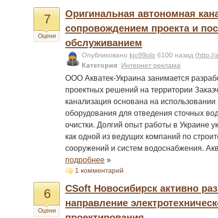
Оригинальная автономная кан
7
сопровождением проекта и по
Оцени
обслуживанием
Опубликовано
kjo99olo
6100 назад
(
http:/
Категория
:
Интернет реклама
ООО Акватек-Украина занимается разраб
проектных решений на территории Заказ
канализация основана на использовании
оборудования для отведения сточных вод
очистки. Долгий опыт работы в Украине у
как одной из ведущих компаний по строи
сооружений и систем водоснабжения. Ак
подробнее
»
1 комментарий
CSoft Новосибирск активно ра
6
направление электротехническ
Оцени
проектирования