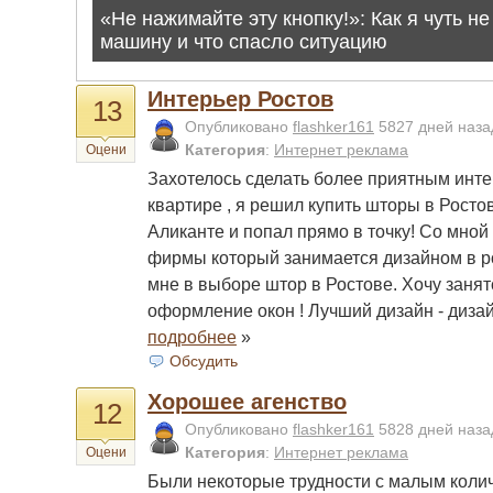
Интерьер Ростов
13
Опубликовано
flashker161
5827 дней наз
Категория
:
Интернет реклама
Оцени
Захотелось сделать более приятным интер
квартире , я решил купить шторы в Росто
Аликанте и попал прямо в точку! Со мной
фирмы который занимается дизайном в р
мне в выборе штор в Ростове. Хочу занят
оформление окон ! Лучший дизайн - дизай
подробнее
»
Обсудить
Хорошее агенство
12
Опубликовано
flashker161
5828 дней наз
Категория
:
Интернет реклама
Оцени
Были некоторые трудности с малым количе