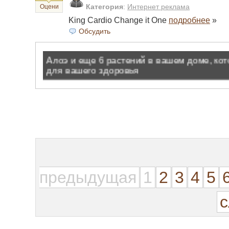
Категория
:
Интернет реклама
Оцени
King Cardio Change it One
подробнее
»
Обсудить
предыдущая
1
2
3
4
5