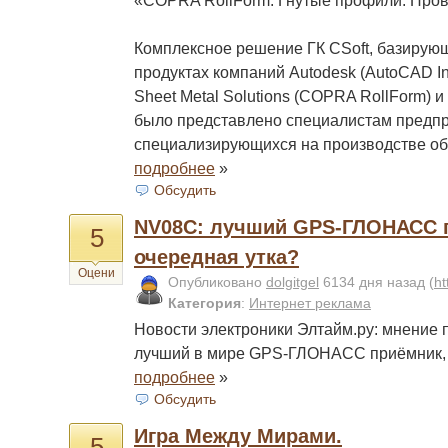
«COPRA RollForm. Гнутые профили. Пров
Комплексное решение ГК CSoft, базирую
продуктах компаний Autodesk (AutoCAD Inv
Sheet Metal Solutions (COPRA RollForm) и
было представлено специалистам предпр
специализирующихся на производстве о
подробнее
»
Обсудить
NV08C: лучший GPS-ГЛОНАСС 
5
очередная утка?
Оцени
Опубликовано
dolgitgel
6134 дня назад
(
ht
Категория
:
Интернет реклама
Новости электроники Элтайм.ру: мнение
лучший в мире GPS-ГЛОНАСС приёмник, 
подробнее
»
Обсудить
Игра Между Мирами.
5