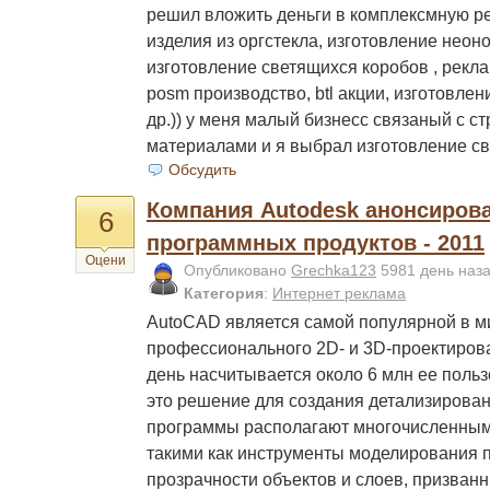
решил вложить деньги в комплексмную ре
изделия из оргстекла, изготовление неон
изготовление светящихся коробов , рекла
posm производство, btl акции, изготовле
др.)) у меня малый бизнесс связаный с с
материалами и я выбрал изготовление с
Обсудить
Компания Autodesk анонсиров
6
программных продуктов - 2011
Оцени
Опубликовано
Grechka123
5981 день наз
Категория
:
Интернет реклама
AutoCAD является самой популярной в м
профессионального 2D- и 3D-проектиров
день насчитывается около 6 млн ее поль
это решение для создания детализирова
программы располагают многочисленны
такими как инструменты моделирования 
прозрачности объектов и слоев, призван