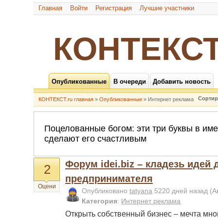
Главная
Войти
Регистрация
Лучшие участники
КОНТЕКСТ
Опубликованные
В очереди
Добавить новость
Сортир
КОНТЕКСТ.ru главная
»
Опубликованные
» Интернет реклама
Форум idei.biz – кладезь идей
2
предпринимателя
Оцени
Опубликовано
tatyana
5220 дней назад
(А
Категория
:
Интернет реклама
Открыть собственный бизнес – мечта мног