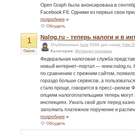
Open Graph была анонсирована в сентяб
Facebook F8. Одними из первых свои пр
подробнее
»
Обсудить
Nalog.ru - теперь налоги и в и
1
Опубликовано
Ione
5584 дня назад
(
http:/
Категория
:
Интернет реклама
Оцени
Федеральная налоговая служба предста
новый интернет–портал — www.nalog.ru. 
по сравнению с прежним сайтом, появил
гораздо больше сервисов, а пользоватьс
стало проще, говорится в пресс–релизе
опциям налогоплательщики теперь могут 
инспекциях. Узнать свой долг перед казн
заполнить платежное поручение и распеч
подробнее
»
Обсудить