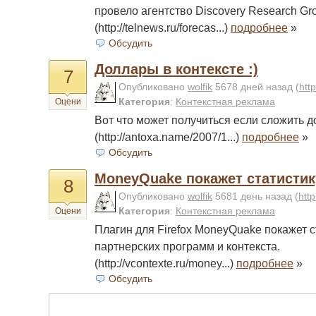
провело агентство Discovery Research Gr
(http://telnews.ru/forecas...)
подробнее
»
Обсудить
Доллары в контексте :)
7
Опубликовано
wolfik
5678 дней назад
(
htt
Категория
:
Контекстная реклама
Оцени
Вот что может получиться если сложить д
(http://antoxa.name/2007/1...)
подробнее
»
Обсудить
MoneyQuake покажет статистику
8
Опубликовано
wolfik
5681 день назад
(
htt
Категория
:
Контекстная реклама
Оцени
Плагин для Firefox MoneyQuake покажет с
партнерских программ и контекста.
(http://vcontexte.ru/money...)
подробнее
»
Обсудить