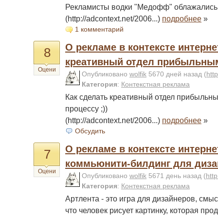
Рекламисты водки "Медофф" облажались,
(http://adcontext.net/2006...)
подробнее
»
1 комментарий
О рекламе в контексте интерне
8
креативный отдел прибыльны
Оцени
Опубликовано
wolfik
5670 дней назад
(
htt
Категория
:
Контекстная реклама
Как сделать креативный отдел прибыльны
процессу ;))
(http://adcontext.net/2006...)
подробнее
»
Обсудить
О рекламе в контексте интернет
7
коммьюнити-билдинг для диза
Оцени
Опубликовано
wolfik
5671 день назад
(
htt
Категория
:
Контекстная реклама
Артлента - это игра для дизайнеров, смыс
что человек рисует картинку, которая пр