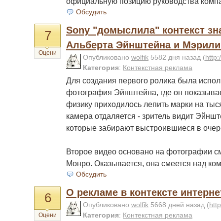
официальную позицию руководства комп
Обсудить
Sony "домыслила" контекст з
7
Альберта Эйнштейна и Мэрил
Оцени
Опубликовано
wolfik
5582 дня назад
(
http:
Категория
:
Контекстная реклама
Для создания первого ролика была испол
фотография Эйнштейна, где он показывае
физику приходилось лепить марки на тыс
камера отдаляется - зритель видит Эйншт
которые забирают выстроившиеся в очер
Второе видео основано на фотографии 
Монро. Оказывается, она смеется над ко
Обсудить
О рекламе в контексте интерне
6
Опубликовано
wolfik
5668 дней назад
(
htt
Категория
:
Контекстная реклама
Оцени