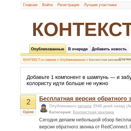
Главная
Войти
Регистрация
Лучшие участники
КОНТЕКСТ
Опубликованные
В очереди
Добавить новость
Сортир
КОНТЕКСТ.ru главная
»
Опубликованные
» Контекстная реклама
Бесплатная версия обратного 
2
Опубликовано
tatyana
3946 дней назад
(А
Категория
:
Контекстная реклама
Оцени
Сегодня делаем небольшой обзор беспл
версии обратного звонка от RedConnect.