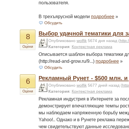
пользователя.
В трехъярусной модели
подробнее
»
Обсудить
Выбор удачной тематики для з
8
Опубликовано
wolfik
5674 дня назад
(
http:
Категория
:
Контекстная реклама
Оцени
Описывается шаблон выбора тематики для
(http://read-and-grow.ru/9...)
подробнее
»
Обсудить
Рекламный Рунет - $500 млн. и
6
Опубликовано
wolfik
5677 дней назад
(
htt
Категория
:
Контекстная реклама
Оцени
Рекламная индустрия в Интернете за пос
демонстрирует впечатляющие темпы рост
мы наблюдаем напряженную борьбу между 
Yahoo!.. Однако и в Рунете реклама пере
чем свидетельствуют данные исследовани