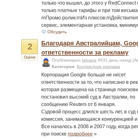
только что вышел, до этого у RedConnect
только платные тарифы и при том весьма
rnПромо ролик:rnИз плюсов:rnДействител
сервис, элементарная установка, миниму
Обсудить
Благодаря Австралийцам, Goog
2
ответственности за рекламу
Оцени
Опубликовано
tatyana
4931 день назад
(А
Категория
:
Контекстная реклама
Корпорация Google больше не несет
ответственности за то, что написано в ре
которая размещена на странице поискови
постановил высокий суд в Австралии, по
сообщению Reuters от 6 января.
Судовой процесс длился шесть лет, в суд
комиссия, занимающаяся конкуренцией и
Все началось в 2006 и 2007 году, когда р
при поиске
подробнее
»