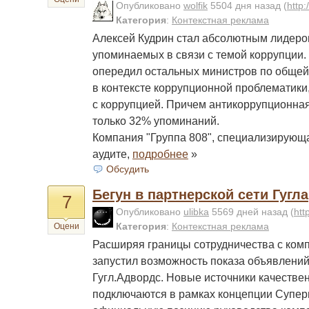
Опубликовано
wolfik
5504 дня назад
(
http:
Категория
:
Контекстная реклама
Алексей Кудрин стал абсолютным лидеро
упоминаемых в связи с темой коррупции.
опередил остальных министров по общей
в контексте коррупционной проблематики,
с коррупцией. Причем антикоррупционная
только 32% упоминаний.
Компания "Группа 808", специализирую
аудите,
подробнее
»
Обсудить
Бегун в партнерской сети Гугла
7
Опубликовано
ulibka
5569 дней назад
(
htt
Категория
:
Контекстная реклама
Оцени
Расширяя границы сотрудничества с комп
запустил возможность показа объявлений
Гугл.Адвордс. Новые источники качестве
подключаются в рамках концепции Супер