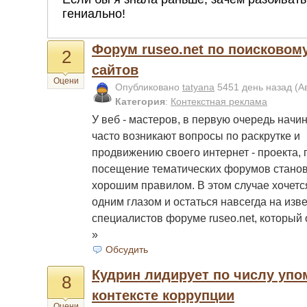
Форум ruseo.net по поисково
2
сайтов
Оцени
Опубликовано
tatyana
5451 день назад
(А
Категория
:
Контекстная реклама
У веб - мастеров, в первую очередь начи
часто возникают вопросы по раскрутке и
продвижению своего интернет - проекта, 
посещение тематических форумов стано
хорошим правилом. В этом случае хочетс
одним глазом и остаться навсегда на изве
специалистов форуме ruseo.net, который
»
Обсудить
Кудрин лидирует по числу упо
8
контексте коррупции
Оцени