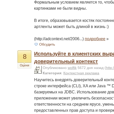
Формальным условием является то, чтоб
картинками не были видны.
В итоге, образовывается костяк постоян
артленты может быть длиной в жизнь :)
(http://adcontext.net/2006...)
подробнее
»
Обсудить
Используйте в клиентских выр
8
доверительный контекст
Оцени
Опубликовано
wolfik
5672 дня назад
(
http:
Категория
:
Контекстная реклама
Научитесь внедрять доверительный конте
строке интерфейса (CLI), XA или Java ™ D
базируемых на JDBC. Использование дов
приложении может увеличить безопаснос
ответственности на среднем ярусе, умен
предоставленных прав доступа и проверк