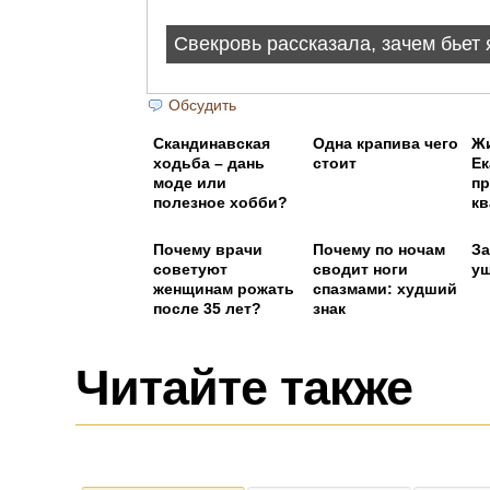
Обсудить
Скандинавская
Одна крапива чего
Ж
ходьба – дань
стоит
Ек
моде или
пр
полезное хобби?
кв
т
ин
Почему врачи
Почему по ночам
За
советуют
сводит ноги
уш
женщинам рожать
спазмами: худший
после 35 лет?
знак
Читайте также