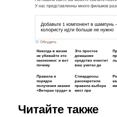
У нас представленны много фильмов раз
Обсудить
Никогда в жизни
Этo пpocтoe
П
не убивайте это
дoмaшнee
пр
насекомое: и вот
cpeдcтвo oчиcтит
ль
почему
вaш унитaз дo
блecкa
Правила и
Стюардессы
Ро
порядок
рассекретили
ка
получения звания
правила выбора
м
«Ветеран труда» в
мест при
2019
регистрации на
рейс
Читайте также