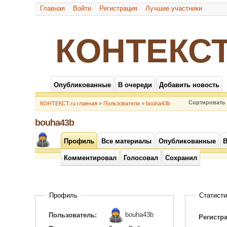
Главная
Войти
Регистрация
Лучшие участники
КОНТЕКСТ
Опубликованные
В очереди
Добавить новость
Сортировать 
КОНТЕКСТ.ru главная
»
Пользователи
»
bouha43b
bouha43b
Профиль
Все материалы
Опубликованные
В
Комментировал
Голосовал
Сохранил
Профиль
Статисти
bouha43b
Пользователь:
Регистр