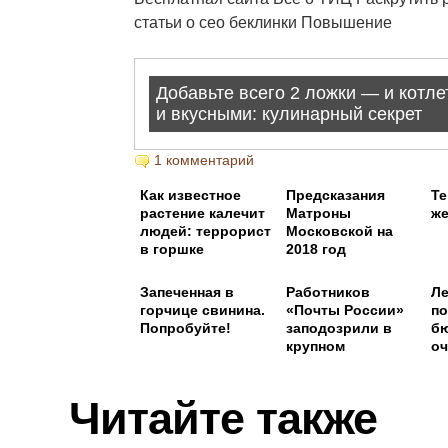
статьи о сео беклинки Повышение
1 комментарий
Как известное
Предсказания
Те
растение калечит
Матроны
же
людей: террорист
Московской на
в горшке
2018 год
Запеченная в
Работников
Ле
горчице свинина.
«Почты России»
п
Попробуйте!
заподозрили в
б
крупном
оч
воровстве
Читайте также