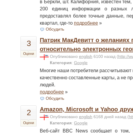
в Беркли, шт. Калифорния, известен тем,
200 единиц информации о разных л
предоставлял более точные данные, пер
квартал, где-то
подробнее
»
Обсудить
Патрик МакДевитт о желаниях 
3
относительно электронных гео
Оцени
Опубликовано
english
6100 назад
(
http://w
Категория
:
Google
Многие наши потребители рассчитывают 
качественно составленные карты, а не п
людей.
подробнее
»
Обсудить
Amazon, Microsoft и Yahoo дру
2
Опубликовано
english
6168 дней назад
(
ht
Категория
:
Google
Оцени
Веб-сайт BBC News сообщает о том, ч