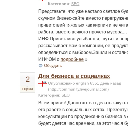
Категория
:
SEO
Представьте, что уже настало светлое б
скучном бизнес-сайте вместо перегружен
приветствий тяжелых как кирпич и не чит
работа, вместо всякого прочего мусора…
ИНФ.Приветливо улыбается, шутит, и не
рассказывает Вам о компании, ее продукт
определиться с выбором.Зашли и осталис
ИНФОМ о
подробнее
»
Обсудить
Для бизнеса в социалках
2
Опубликовано
english
6351 день назад
(
http://community.livejournal.com
)
Оцени
Категория
:
SEO
Всем привет! Давно хотел сделать какую-
его работе в социальных сетях. Презент
консультации по продвижению бизнеса в 
будет: дается час времени, за этот час я 