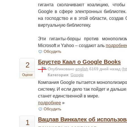
гиганта сколачивают коалицию, чтобы
Google в сфере электронных библиотек.
на господство и в этой области, создав
виртуальную библиотеку.
Эти гиганты-борцы против монополиз
Microsoft и Yahoo – создают аль
подробне
Обсудить
Брустер Каал о Google Books
2
Опубликовано
english
6169 дней назад
(
ht
Категория
:
Google
Оцени
Компания Google пытается монополизиро
систему. И если дело так пойдет и дальше
станет единственной в мире.
подробнее
»
Обсудить
Вацлав Винкалек об использов
1