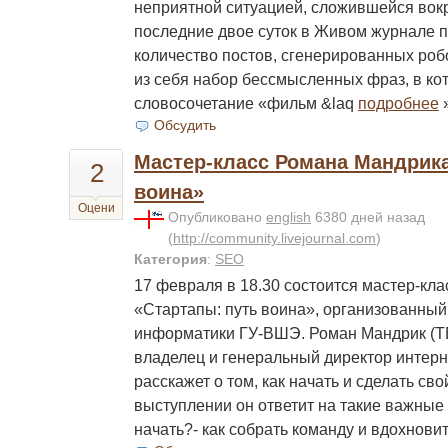
неприятной ситуацией, сложившейся вокр
последние двое суток в Живом журнале 
количество постов, сгенерированных ро
из себя набор бессмысленных фраз, в ко
словосочетание «фильм &laq
подробнее
Обсудить
Мастер-класс Романа Мандрика
2
воина»
Оцени
Опубликовано
english
6380 дней назад
(
http://community.livejournal.com
)
Категория
:
SEO
17 февраля в 18.30 состоится мастер-кл
«Стартапы: путь воина», организованный
информатики ГУ-ВШЭ. Роман Мандрик (ТВ-
владелец и генеральный директор интер
расскажет о том, как начать и сделать сво
выступлении он ответит на такие важные в
начать?- как собрать команду и вдохнови