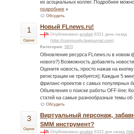
их асоциальных коллег. Подробнее можно
подробнее
»
Обсудить
Новый FLnews.ru!
1
Опубликовано
english
6321 день назад
(
http://community.livejournal.com
)
Оцени
Категория
:
SEO
Обновление ресурса FLnews.ru в новом 
нового?) Возможность добавлять новости
Оцените новость, просто нажав на кнопк
регистрации не требуется); Каждые 5 мин
фриланс-проектов с самых популярных б
Объявления о поиске работы OFF-line; К
статей на самые разнообразные темы об
Обсудить
Виртуальный персонаж, забавн
3
SMM инструмент?
Оцени
Опубликовано
english
6322 дня назад
(
htt