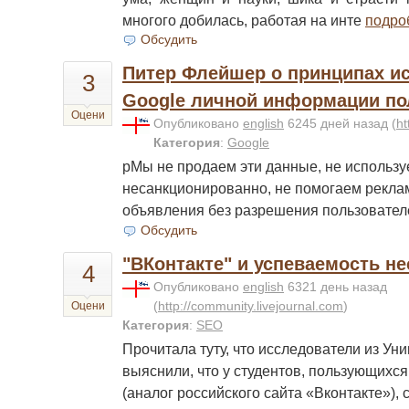
многого добилась, работая на инте
подро
Обсудить
Питер Флейшер о принципах и
3
Google личной информации по
Оцени
Опубликовано
english
6245 дней назад
(
ht
Категория
:
Google
pМы не продаем эти данные, не использу
несанкционированно, не помогаем рекла
объявления без разрешения пользовател
Обсудить
"ВКонтакте" и успеваемость 
4
Опубликовано
english
6321 день назад
(
http://community.livejournal.com
)
Оцени
Категория
:
SEO
Прочитала туту, что исследователи из Ун
выяснили, что у студентов, пользующихс
(аналог российского сайта «Вконтакте»), 