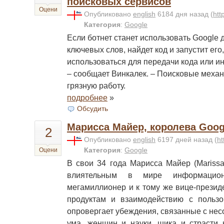
поисковых сервисов
Оцени
Опубликовано
english
6184 дня назад
(
htt
Категория
:
Google
Если ботнет станет использовать Google
ключевых слов, найдет код и запустит его
использоваться для передачи кода или ин
– сообщает Винкалек. – Поисковые меха
грязную работу.
подробнее
»
Обсудить
Марисса Майер, королева Goog
2
Опубликовано
english
6197 дней назад
(
ht
Категория
:
Google
Оцени
В свои 34 года Марисса Майер (Mariss
влиятельным в мире информацио
мегамиллионер и к тому же вице-презид
продуктам и взаимодействию с польз
опровергает убеждения, связанные с не
ума, женщин и науки, шика и страсти 