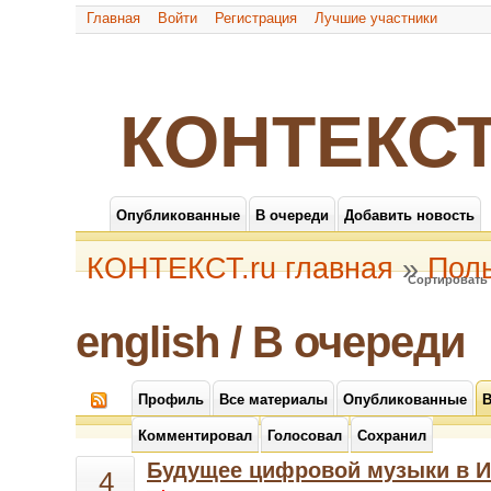
Главная
Войти
Регистрация
Лучшие участники
КОНТЕКСТ
Опубликованные
В очереди
Добавить новость
КОНТЕКСТ.ru главная
»
Пол
Сортировать 
english / В очереди
Профиль
Все материалы
Опубликованные
В
Комментировал
Голосовал
Сохранил
Будущее цифровой музыки в И
4