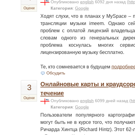
Опубликовано
english
6092 дня назад
(
htt
Категория
:
Google
Оцени
Ходят слухи, что в планах у MySpace – 
трансляции музыки imeem. Однако се
проблем с оплатой лицензий владельца
словам одного из генеральных дире
проблема коснулась многих сервис
лицензированную музыку бесплатно.
Те, кто сомневается в будущем
подробне
Обсудить
Онлайновые карты и краудсорс
3
течение
Оцени
Опубликовано
english
6099 дней назад
(
ht
Категория
:
Google
Пользователи популярного картографи
могут быть не в курсе того, что получа
Ричарда Хинтца (Richard Hintz). Этот 62