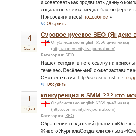
и советовать как продвигать данную комп
социальных сетях, медиа, блогосфере и т
Присоединяйтесь!
подробнее
»
Обсудить
Суровое русское SEO (Яндекс 
4
Опубликовано
english
6356 дней назад
(
http://community.livejournal.com
)
Оцени
Категория
:
SEO
Нашёл сегодня в нете ссылку на приколь
теме seo. Весёленький сюжет заставит в
Смотрите сами: http://seo.smotrish.net
под
Обсудить
конкуренция в SMM ??? кто мо
1
Опубликовано
english
6369 дней назад
(
http://community.livejournal.com
)
Оцени
Категория
:
SEO
Обращение создателей фильма «Юленька
Живого ЖурналаСоздатели фильма «Юле