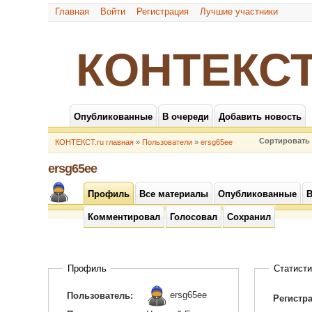
Главная
Войти
Регистрация
Лучшие участники
КОНТЕКСТ
Опубликованные
В очереди
Добавить новость
Сортировать 
КОНТЕКСТ.ru главная
»
Пользователи
»
ersg65ee
ersg65ee
Профиль
Все материалы
Опубликованные
В
Комментировал
Голосовал
Сохранил
Профиль
Статисти
ersg65ee
Пользователь:
Регистр