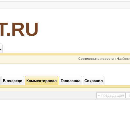
Т.RU
ь
Сортировать новости :
Наиболе
В очереди
Комментировал
Голосовал
Сохранил
« предыдущая
с