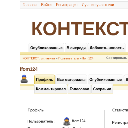
Главная
Войти
Регистрация
Лучшие участники
КОНТЕКСТ
Опубликованные
В очереди
Добавить новость
Сортировать 
КОНТЕКСТ.ru главная
»
Пользователи
»
ffom124
ffom124
Профиль
Все материалы
Опубликованные
В
Комментировал
Голосовал
Сохранил
Профиль
Статисти
ffom124
Пользователь:
Регистр