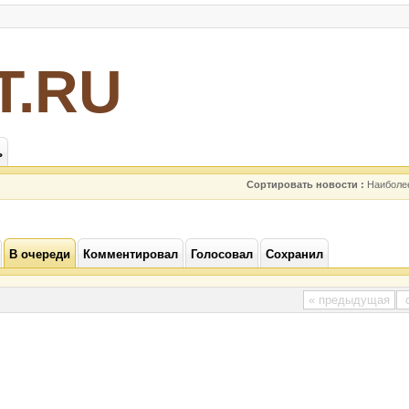
Т.RU
ь
Сортировать новости :
Наиболе
В очереди
Комментировал
Голосовал
Сохранил
« предыдущая
с