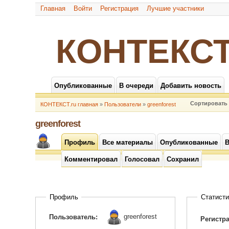
Главная
Войти
Регистрация
Лучшие участники
КОНТЕКСТ
Опубликованные
В очереди
Добавить новость
Сортировать 
КОНТЕКСТ.ru главная
»
Пользователи
»
greenforest
greenforest
Профиль
Все материалы
Опубликованные
В
Комментировал
Голосовал
Сохранил
Профиль
Статисти
greenforest
Пользователь:
Регистр