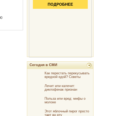
00
Сегодня в СМИ
Как перестать перекусывать
вредной едой? Советы
диетологов
Лечит или калечит:
диклофенак признан
смертельно опасным
Польза или вред: мифы о
молоке
Этот яблочный пирог просто
тает во рту