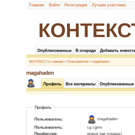
Главная
Войти
Регистрация
Лучшие участники
КОНТЕКС
Опубликованные
В очереди
Добавить новост
КОНТЕКСТ.ru главная
»
Пользователи
»
magahaden
magahaden
Профиль
Все материалы
Опубликованные
Профиль
magahaden
Пользователь:
Пользователь:
cg cgmn
Профессия:
ипашу как лошадь)