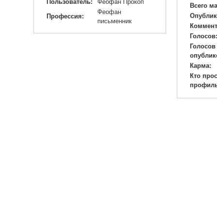
Пользователь:
Феофан Прокоп
Всего м
Феофан
Опублик
Профессия:
письменник
Коммент
Голосов
Голосов
опублик
Карма:
Кто про
профиль