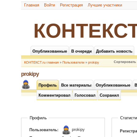
Главная
Войти
Регистрация
Лучшие участники
КОНТЕКСТ
Опубликованные
В очереди
Добавить новость
Сортировать 
КОНТЕКСТ.ru главная
»
Пользователи
»
prokipy
prokipy
Профиль
Все материалы
Опубликованные
В
Комментировал
Голосовал
Сохранил
Профиль
Статисти
prokipy
Пользователь:
Регистр