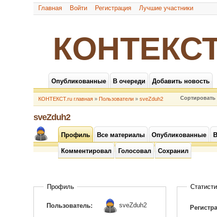
Главная
Войти
Регистрация
Лучшие участники
КОНТЕКСТ
Опубликованные
В очереди
Добавить новость
Сортировать 
КОНТЕКСТ.ru главная
»
Пользователи
»
sveZduh2
sveZduh2
Профиль
Все материалы
Опубликованные
В
Комментировал
Голосовал
Сохранил
Профиль
Статисти
sveZduh2
Пользователь:
Регистр