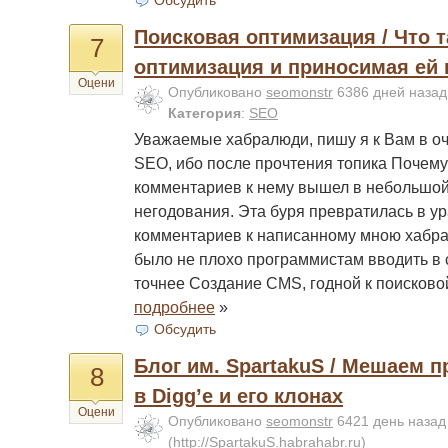
Обсудить
Поисковая оптимизация / Что 
7
оптимизация и приносимая ей 
Оцени
Опубликовано
seomonstr
6386 дней наза
Категория
:
SEO
Уважаемые хабралюди, пишу я к Вам в оч
SEO, ибо после прочтения топика Почему
комментариев к нему вышел в небольшой
негодования. Эта буря превратилась в ур
комментариев к написанному мною хабрат
было не плохо программистам вводить в 
точнее Создание CMS, годной к поисковой
подробнее
»
Обсудить
Блог им. SpartakuS / Мешаем 
8
в Digg’e и его клонах
Оцени
Опубликовано
seomonstr
6421 день назад
(
http://SpartakuS.habrahabr.ru
)