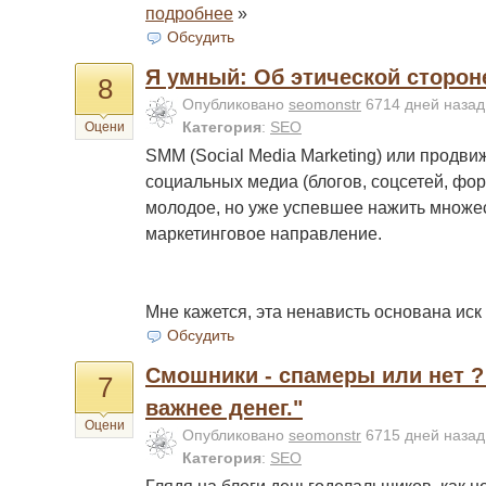
подробнее
»
Обсудить
Я умный: Об этической сторо
8
Опубликовано
seomonstr
6714 дней наза
Категория
:
SEO
Оцени
SMM (Social Media Marketing) или продв
социальных медиа (блогов, соцсетей, фо
молодое, но уже успевшее нажить множе
маркетинговое направление.
Мне кажется, эта ненависть основана иск
Обсудить
Смошники - спамеры или нет ?
7
важнее денег."
Оцени
Опубликовано
seomonstr
6715 дней наза
Категория
:
SEO