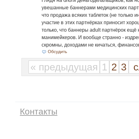
Глядя на блоги деньгоделальщиков, как н
увешанные баннерами медицинских партн
что продажа всяких таблеток (не только ин
участие в этих партнёрках приносит хоро
только, что баннеры adult партнёрок ещё
манимейкеров. И вообще странно - издре
скромны, доходами не кичаться, финанс
Обсудить
« предыдущая
1
2
3
с
Контакты