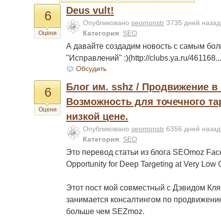
Deus vult!
6
Опубликовано
seomonstr
3735 дней наза
Категория
:
SEO
Оцени
А давайте создадим новость с самым бо
"Исправлений" :)(http://clubs.ya.ru/461168..
Обсудить
Блог им. sshz / Продвижение в
6
Возможность для точечного тар
Оцени
низкой цене.
Опубликовано
seomonstr
6356 дней наза
Категория
:
SEO
Это перевод статьи из блога SEOmoz Face
Opportunity for Deep Targeting at Very Low
Этот пост мой совместный с Дэвидом Кл
занимается консалтингом по продвижени
больше чем SEZmoz.