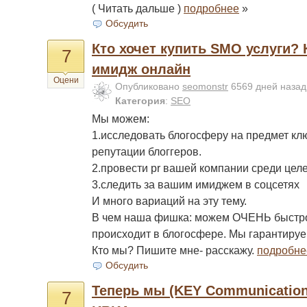
( Читать дальше )
подробнее
»
Обсудить
Кто хочет купить SMO услуги?
7
имидж онлайн
Оцени
Опубликовано
seomonstr
6569 дней наза
Категория
:
SEO
Мы можем:
1.исследовать блогосферу на предмет к
репутации блоггеров.
2.провести pr вашей компании среди цел
3.следить за вашим имиджем в соцсетях
И много вариаций на эту тему.
В чем наша фишка: можем ОЧЕНЬ быстро 
происходит в блогосфере. Мы гарантируем
Кто мы? Пишите мне- расскажу.
подробне
Обсудить
Теперь мы (KEY Communication
7