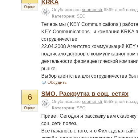
KRKA
Оцени
Опубликовано
seomonstr
6569 дней наза
Категория
:
SEO
Теперь мы ( KEY Communications ) работ
KEY Communications и компания KRKA п
сотрудничестве
22.04.2008 Агентство коммуникаций KEY
подписало договор о коммуникационном
деятельности фармацевтической компан
рынке.
Выбор агентства для сотрудничества бы
Обсудить
SMO. Раскрутка в соц. сетях
6
Опубликовано
seomonstr
6569 дней наза
Категория
:
SEO
Оцени
Привет. Сегодня я расскажу вам сказочку 
соц. сети полез.
Все началось с того, что Фил сделал сайт