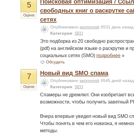
Поисковая оптимизация / Ссыл
5
свободных книг о раскрутке с
Оцени
сетях
Опубликовано
seomonstr
6531 день наза
Категория
:
SEO
Это подборка из 20 свободно распростра
(pdf) на английском языке о раскрутке и 
социальных сетях (SMO)
подробнее
»
Обсудить
Новый вид SMO спама
7
Опубликовано
seomonstr
6545 дней наза
Категория
:
SEO
Оцени
Спамеры не дремлют. Они изобретают вс
возможности, чтобы получить заветный P
Вчера впервые увидел новый вид SMO спа
Чтобы понять в чем его новизна, я немно
методы.