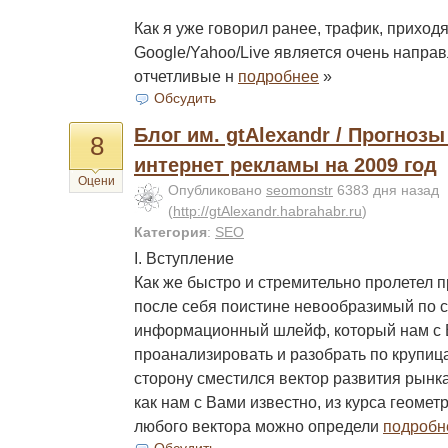
Как я уже говорил ранее, трафик, приход
Google/Yahoo/Live является очень напра
отчетливые н
подробнее
»
Обсудить
Блог им. gtAlexandr / Прогноз
8
интернет рекламы на 2009 год
Оцени
Опубликовано
seomonstr
6383 дня назад
(
http://gtAlexandr.habrahabr.ru
)
Категория
:
SEO
I. Вступление
Как же быстро и стремительно пролетел 
после себя поистине невообразимый по 
информационный шлейф, который нам с 
проанализировать и разобрать по крупица
сторону сместился вектор развития рынка
как нам с Вами известно, из курса геоме
любого вектора можно определи
подробн