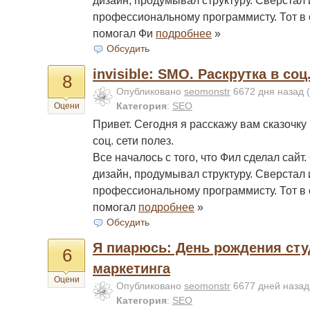
дизайн, продумывал структуру. Сверстал
профессиональному программисту. Тот в 
помогал Фи
подробнее
»
Обсудить
invisible: SMO. Раскрутка в соц
8
Опубликовано
seomonstr
6672 дня назад
(
Категория
:
SEO
Оцени
Привет. Сегодня я расскажу вам сказочку 
соц. сети полез.
Все началось с того, что Фил сделал сайт
дизайн, продумывал структуру. Сверстал
профессиональному программисту. Тот в 
помогал
подробнее
»
Обсудить
Я пиарюсь: День рождения сту
6
маркетинга
Оцени
Опубликовано
seomonstr
6677 дней наза
Категория
:
SEO