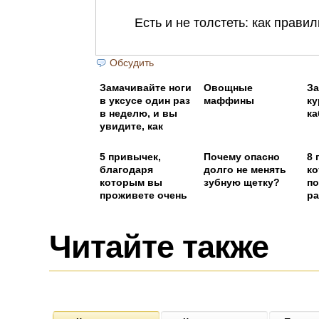
Обсудить
Замачивайте ноги
Овощные
За
в уксусе один раз
маффины
ку
в неделю, и вы
ка
увидите, как
исчезнут все ваши
болезни
5 привычек,
Почему опасно
8 
благодаря
долго не менять
ко
которым вы
зубную щетку?
по
проживете очень
ра
долго
Читайте также