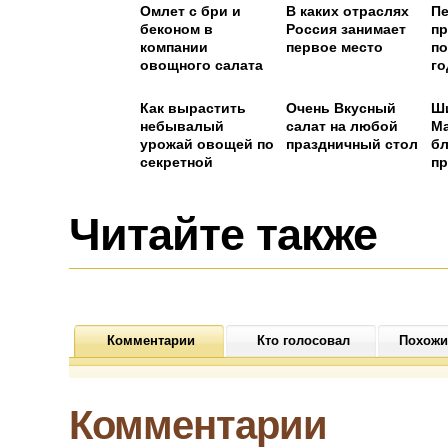
Омлет с бри и
В каких отраслях
П
беконом в
Россия занимает
пр
компании
первое место
по
овощного салата
го
Как вырастить
Очень Вкусный
Ш
небывалый
салат на любой
Ма
урожай овощей по
праздничный стол
бл
секретной
пр
голландской
методике
Читайте также
Комментарии
Кто голосовал
Похожи
Комментарии