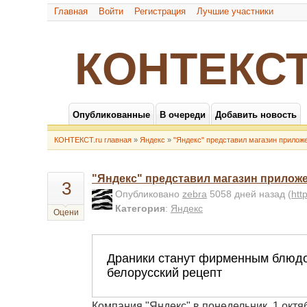
Главная
Войти
Регистрация
Лучшие участники
КОНТЕКСТ
Опубликованные
В очереди
Добавить новость
КОНТЕКСТ.ru главная
»
Яндекс
»
"Яндекс" представил магазин приложе
"Яндекс" представил магазин приложе
3
Опубликовано
zebra
5058 дней назад
(
htt
Категория
:
Яндекс
Оцени
Компания "Яндекс" в понедельник, 1 окт