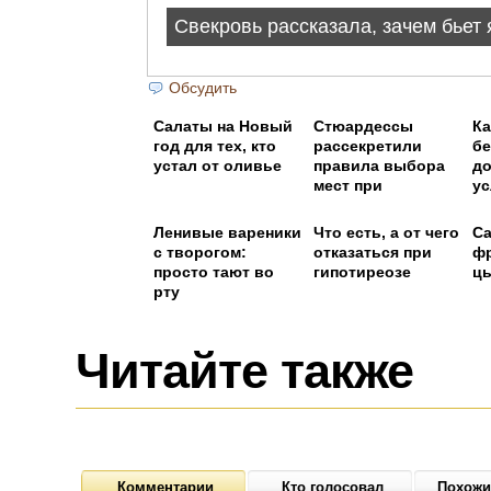
Обсудить
Салаты на Новый
Стюардессы
Ка
год для тех, кто
рассекретили
бе
устал от оливье
правила выбора
д
мест при
ус
регистрации на
рейс
Ленивые вареники
Что есть, а от чего
Са
с творогом:
отказаться при
фр
просто тают во
гипотиреозе
ц
рту
Читайте также
Комментарии
Кто голосовал
Похожи