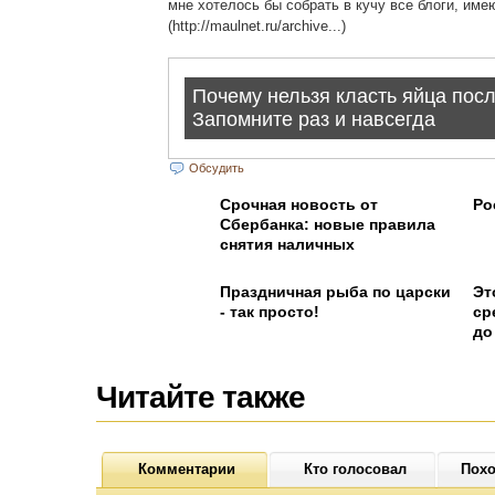
мне хотелось бы собрать в кучу все блоги, им
(http://maulnet.ru/archive...)
Обсудить
Срочная новость от
Ро
Сбербанка: новые правила
снятия наличных
Праздничная рыба по царски
Эт
- так просто!
cp
дo
Читайте также
Комментарии
Кто голосовал
Похо