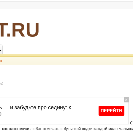
Т.RU
ь
ов
ru
)
С
- как алкоголики любят отмечать с бутылкой водки каждый мало мальски