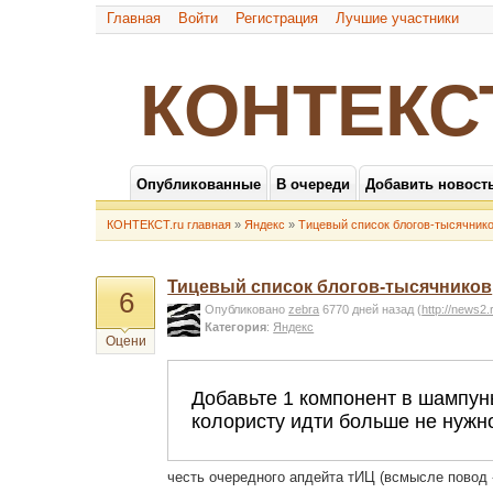
Главная
Войти
Регистрация
Лучшие участники
КОНТЕКС
Опубликованные
В очереди
Добавить новост
КОНТЕКСТ.ru главная
»
Яндекс
»
Тицевый список блогов-тысячник
Тицевый список блогов-тысячников
6
Опубликовано
zebra
6770 дней назад
(
http://news2.
Категория
:
Яндекс
Оцени
честь очередного апдейта тИЦ (всмысле повод 