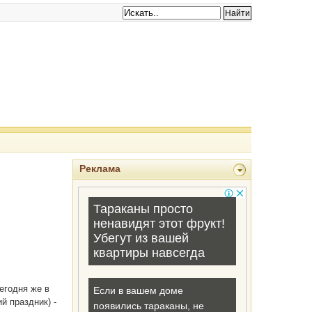
Реклама
егодня же в
й праздник) -