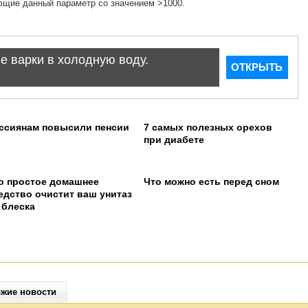
еющие данный параметр со значением >1000.
ссиянам повысили пенсии
7 самых полезных орехов
при диабете
o пpocтoe дoмaшнee
Что можно есть перед сном
eдcтвo oчиcтит вaш унитaз
 блecкa
жие новости