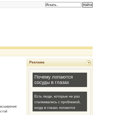
Реклама
асширение
остой