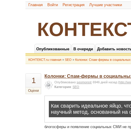
Главная
Войти
Регистрация
Лучшие участники
КОНТЕКС
Опубликованные
В очереди
Добавить новост
КОНТЕКСТ.ru главная
»
SEO
»
Колонки: Спам-фермы в социальны
Колонки: Спам-фермы в социальн
1
Опубликовано
seomonstr
6946 дней назад
(
http://w
Категория
:
SEO
Оцени
блогосферы и появление социальных СМИ не п