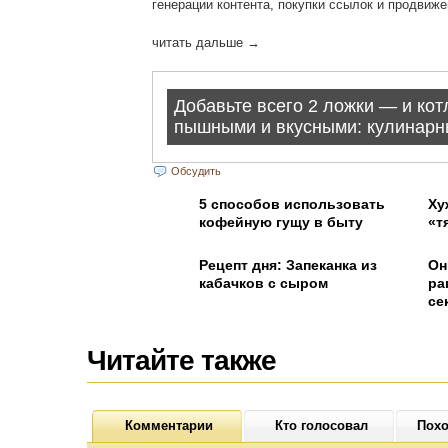
генерации контента, покупки ссылок и продвиже
читать дальше →
Обсудить
5 способов использовать
Ху
кофейную гущу в быту
«т
Рецепт дня: Запеканка из
Он
кабачков с сыром
ра
се
Читайте также
Комментарии
Кто голосовал
Похо