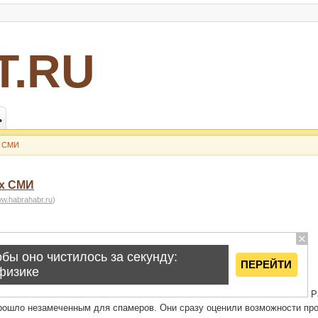
Т.RU
ь
х СМИ
ых СМИ
ww.habrahabr.ru
)
Р
рошло незамеченным для спамеров. Они сразу оценили возможности пр