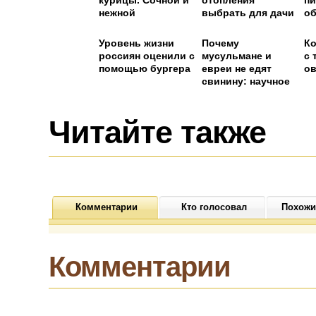
курицы. Сочной и
отопления
пи
нежной
выбрать для дачи
об
получается даже
э
грудка
по
Уровень жизни
Почему
Ко
с
россиян оценили с
мусульмане и
с 
помощью бургера
евреи не едят
о
свинину: научное
обоснование
Читайте также
Комментарии
Кто голосовал
Похожи
Комментарии