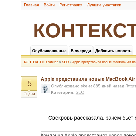
Главная
Войти
Регистрация
Лучшие участники
КОНТЕКСТ
Опубликованные
В очереди
Добавить новость
КОНТЕКСТ.ru главная
»
SEO
»
Apple представила новые MacBook Air на
Apple представила новые MacBook Air
5
Опубликовано
skelet
885 дней назад
(
http
Категория
:
SEO
Оцени
Компания Apple представила новое поко