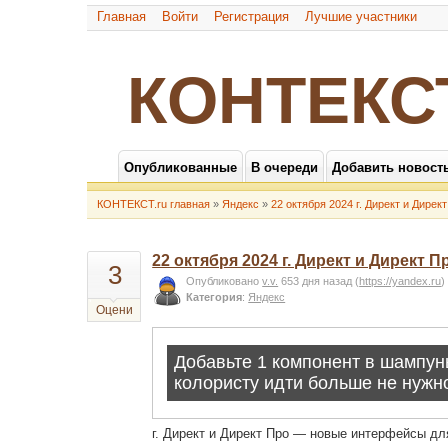
Главная
Войти
Регистрация
Лучшие участники
КОНТЕКС
Опубликованные
В очереди
Добавить новост
КОНТЕКСТ.ru главная
»
Яндекс
»
22 октября 2024 г. Директ и Дир
22 октября 2024 г. Директ и Дирек
3
Опубликовано
v.v.
653 дня назад
(
https://yandex.ru
)
Категория
:
Яндекс
Оцени
г. Директ и Директ Про — новые интерфейсы д