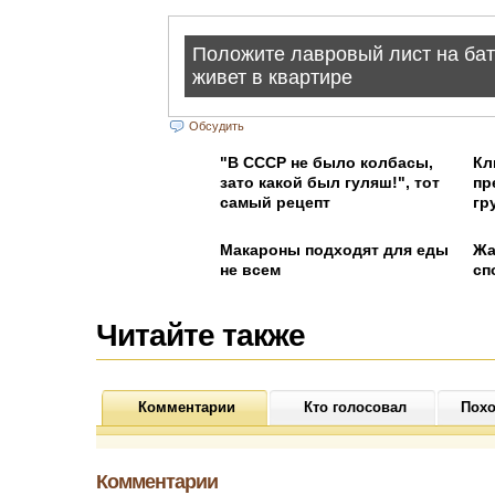
Обсудить
"В СССР не было колбасы,
Кл
зато какой был гуляш!", тот
пр
самый рецепт
гр
Макароны подходят для еды
Жа
не всем
сп
Читайте также
Комментарии
Кто голосовал
Похо
Комментарии