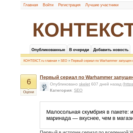
Главная
Войти
Регистрация
Лучшие участники
КОНТЕКСТ
Опубликованные
В очереди
Добавить новость
КОНТЕКСТ.ru главная
»
SEO
»
Первый сериал по Warhammer запущен 
Первый сериал по Warhammer запущен
6
Опубликовано
skelet
607 дней назад
(
http
Категория
:
SEO
Оцени
Первый в истории сериал по вселенной 