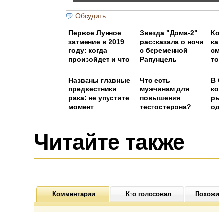
Обсудить
Первое Лунное
Звезда "Дома-2"
Ко
затмение в 2019
рассказала о ночи
ка
году: когда
с беременной
см
произойдет и что
Рапунцель
то
нельзя делать
Названы главные
Что есть
В 
предвестники
мужчинам для
ко
рака: не упустите
повышения
ры
момент
тестостерона?
од
пр
Читайте также
Комментарии
Кто голосовал
Похожи