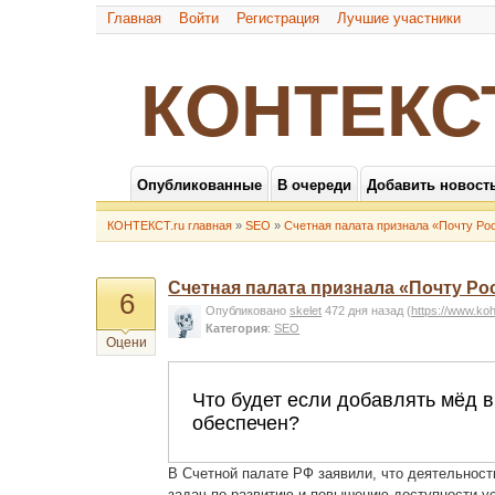
Главная
Войти
Регистрация
Лучшие участники
КОНТЕКС
Опубликованные
В очереди
Добавить новост
КОНТЕКСТ.ru главная
»
SEO
»
Счетная палата признала «Почту Р
Счетная палата признала «Почту Р
6
Опубликовано
skelet
472 дня назад
(
https://www.ko
Категория
:
SEO
Оцени
В Счетной палате РФ заявили, что деятельнос
задач по развитию и повышению доступности ус