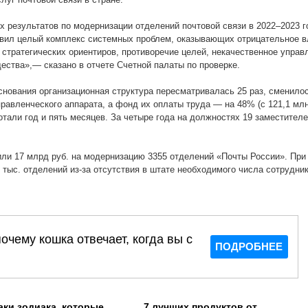
 результатов по модернизации отделений почтовой связи в 2022–2023 г
явил целый комплекс системных проблем, оказывающих отрицательное в
 стратегических ориентиров, противоречие целей, некачественное управ
ства»,— сказано в отчете Счетной палаты по проверке.
основания организационная структура пересматривалась 25 раз, сменило
правленческого аппарата, а фонд их оплаты труда — на 48% (с 121,1 млн
отали год и пять месяцев. За четыре года на должностях 19 заместител
или 17 млрд руб. на модернизацию 3355 отделений «Почты России». При 
 тыс. отделений из-за отсутствия в штате необходимого числа сотрудник
аки зодиака, которые
7 лучших продуктов от