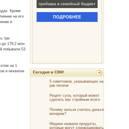
одах. Кроме
лияние на его
ление и
сь три
 до 179,2 млн
ей побывали 53
этом на 1
ов и нехватки
Сегодня в СМИ
5 симптомов, указывающих на
рак печени
Рецепт супа, который может
сделать вас стройным всего
за 1 неделю!
Почему нельзя считать деньги
вечером?
Медики назвали продукты,
которые могут спровоцировать