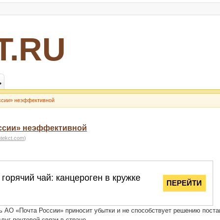
Т.RU
ь
оссии» неэффективной
оссии» неэффективной
htekct.com
)
ть АО «Почта России» приносит убытки и не способствует решению пост
луг почтовой связи в стране.