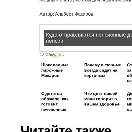
Автор: Альберт Факиров
Обсудить
Шоколадные
Почему в тюрьме
Ст
пирожные
всегда сидят на
за
Макарон
корточках
сб
на
с
С детства
Что цвет вашей
Де
обожала, как
мочи говорит о
го
готовит
вашем здоровье
ми
печеночные
ещ
блинчики моя
мама — они
получались очень
Читайте также
нежные