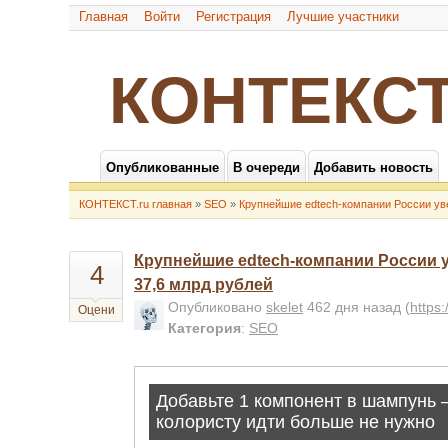
Главная
Войти
Регистрация
Лучшие участники
КОНТЕКСТ
Опубликованные
В очереди
Добавить новость
КОНТЕКСТ.ru главная
»
SEO
»
Крупнейшие edtech-компании России ув
Крупнейшие edtech-компании России 
4
37,6 млрд рублей
Опубликовано
skelet
462 дня назад
(
https
Оцени
Категория
:
SEO