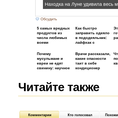
Обсудить
5 самых вредных
Как быстро
Эт
продуктов из
заправить одеяло
го
числа любимых
в пододеяльник:
ра
всеми
лайфхак с
прищепками
Почему
Врачи рассказали,
Чт
мусульмане и
какие опасности
по
евреи не едят
таит в себе
кв
свинину: научное
кондиционер
обоснование
Читайте также
Комментарии
Кто голосовал
Похожи