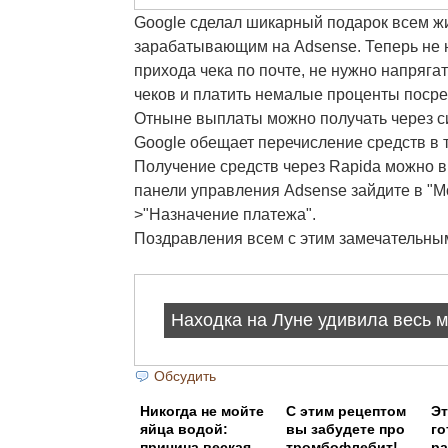
Google сделал шикарный подарок всем жи
зарабатывающим на Adsense. Теперь не 
прихода чека по почте, не нужно напряга
чеков и платить немалые проценты поср
Отныне выплаты можно получать через с
Google обещает перечисление средств в т
Получение средств через Rapida можно вк
панели управления Adsense зайдите в "Мо
>"Назначение платежа".
Поздравления всем с этим замечательны
Обсудить
Никогда не мойте
С этим рецептом
Эт
яйца водой:
вы забудете про
го
причина веская
тромбофлебит!
ра