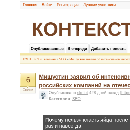
Главная
Войти
Регистрация
Лучшие участники
КОНТЕКСТ
Опубликованные
В очереди
Добавить новость
КОНТЕКСТ.ru главная
»
SEO
»
Мишустин заявил об интенсивном перех
Мишустин заявил об интенсив
6
российских компаний на отече
Оцени
Опубликовано
skelet
428 дней назад
(
http
Категория
:
SEO