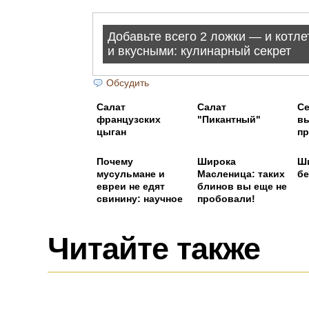
Обсудить
Салат
Салат
Се
французских
"Пикантный"
вы
цыган
пр
Почему
Широка
Ш
мусульмане и
Масленица: таких
бе
евреи не едят
блинов вы еще не
свинину: научное
пробовали!
обоснование
Читайте также