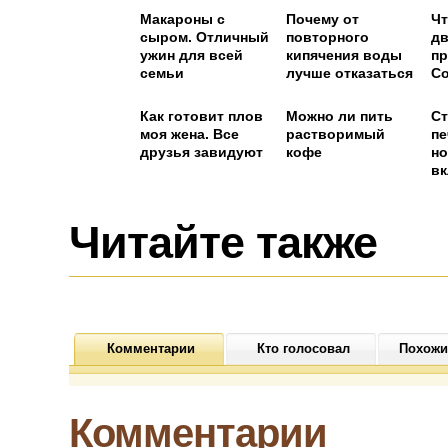
Макароны с
Почему от
Чт
сыром. Отличный
повторного
дв
ужин для всей
кипячения воды
п
семьи
лучше отказаться
С
ав
Как готовит плов
Можно ли пить
Ст
моя жена. Все
растворимый
пе
друзья завидуют
кофе
но
вк
«С
Читайте также
Комментарии
Кто голосовал
Похожи
Комментарии