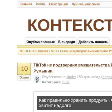
Главная
Войти
Регистрация
Лучшие участники
КОНТЕКСТ
Опубликованные
В очереди
Добавить новость
КОНТЕКСТ.ru главная
»
SEO
»
TikTok не подтвердил вмешательства Р
TikTok не подтвердил вмешательства
10
Румынии
Опубликовано
skelet
183 дня назад
(
https
Оцени
Категория
:
SEO