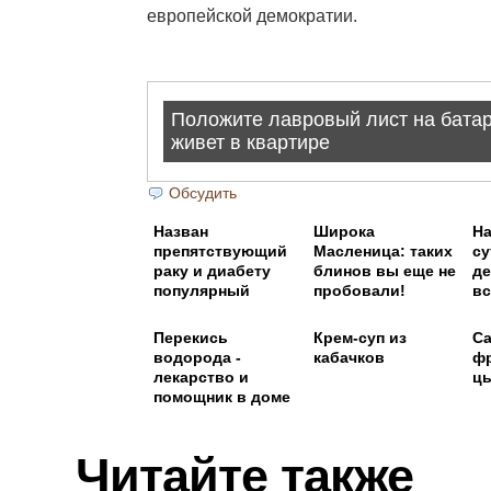
европейской демократии.
Обсудить
Назван
Широка
На
препятствующий
Масленица: таких
су
раку и диабету
блинов вы еще не
д
популярный
пробовали!
вс
напиток
ин
Перекись
Крем-суп из
Са
водорода -
кабачков
фр
лекарство и
ц
помощник в доме
Читайте также