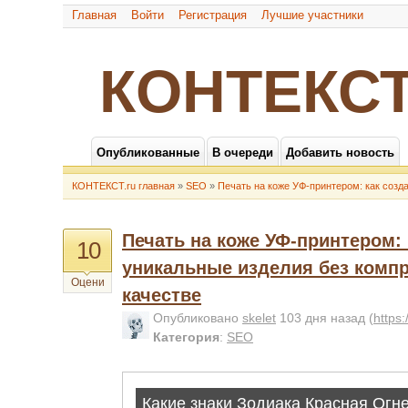
Главная
Войти
Регистрация
Лучшие участники
КОНТЕКСТ
Опубликованные
В очереди
Добавить новость
КОНТЕКСТ.ru главная
»
SEO
»
Печать на коже УФ-принтером: как созд
Печать на коже УФ-принтером: 
10
уникальные изделия без комп
Оцени
качестве
Опубликовано
skelet
103 дня назад
(
https
Категория
:
SEO