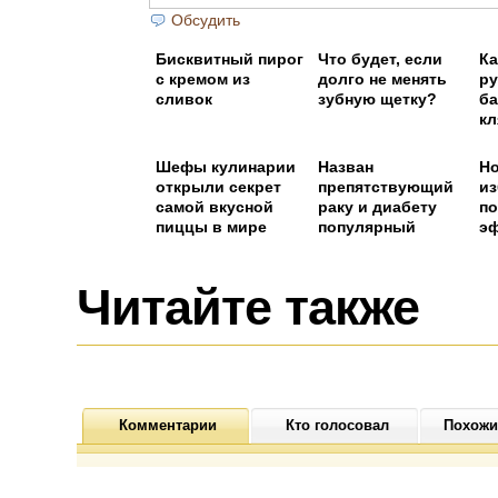
Обсудить
Бисквитный пирог
Что будет, если
Ка
с кремом из
долго не менять
ру
сливок
зубную щетку?
ба
кл
Шефы кулинарии
Назван
Н
открыли секрет
препятствующий
из
самой вкусной
раку и диабету
по
пиццы в мире
популярный
э
напиток
Читайте также
Комментарии
Кто голосовал
Похожи