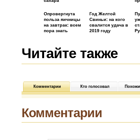
сахара
п
ст
к
Опровергнута
Год Желтой
Пу
польза яичницы
Свиньи: на кого
уж
на завтрак: всем
свалится удача в
ст
пора знать
2019 году
Ру
Читайте также
Комментарии
Кто голосовал
Похожи
Комментарии