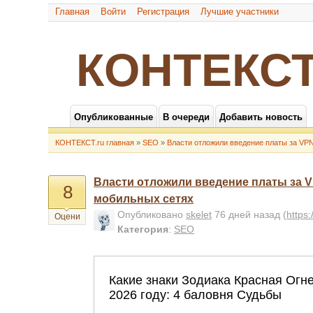
Главная
Войти
Регистрация
Лучшие участники
КОНТЕКСТ
Опубликованные
В очереди
Добавить новость
КОНТЕКСТ.ru главная
»
SEO
»
Власти отложили введение платы за VP
Власти отложили введение платы за 
8
мобильных сетях
Опубликовано
skelet
76 дней назад
(
https
Оцени
Категория
:
SEO