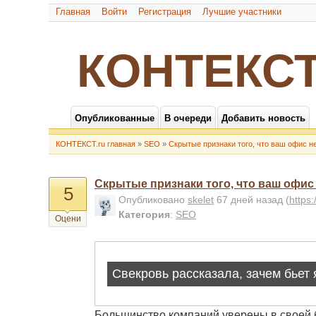
Главная
Войти
Регистрация
Лучшие участники
КОНТЕКСТ
Опубликованные
В очереди
Добавить новость
КОНТЕКСТ.ru главная
»
SEO
»
Скрытые признаки того, что ваш офис 
Скрытые признаки того, что ваш офис
5
Опубликовано
skelet
67 дней назад
(
https
Категория
:
SEO
Оцени
Большинство компаний уверены в своей 