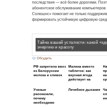
последствия — всё более дорогими. Поэ
абонентское обслуживание компьютеров 
Солюшнс» помогает не только поддержива
формировать устойчивую цифровую сред
Обсудить
РФ запретила ввоз
Малина вместо
Н
из Белоруссии
таблеток: как
п
молока и сливок
вкусная ягода
н
действует на
ср
сердце
от
гл
Ученые
Лечебное дыхание
Ча
рассказали,
сл
почему
ин
необходимо
отказаться от