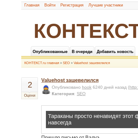
Главная
Войти
Регистрация
Лучшие участники
КОНТЕКСТ
Опубликованные
В очереди
Добавить новость
КОНТЕКСТ.ru главная
»
SEO
»
Valuehost зашевелился
Valuehost зашевелился
2
Опубликовано
hook
6240 дней назад
(
http
Категория
:
SEO
Оцени
Пришло письмо от Валуэ