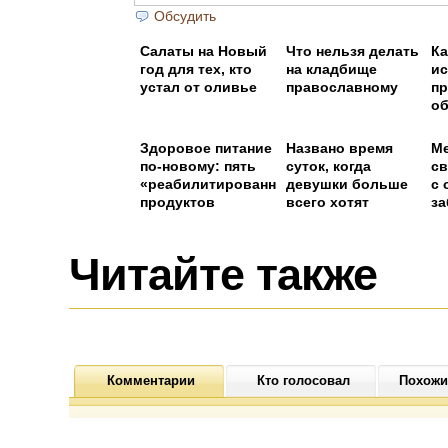
Обсудить
Салаты на Новый
Что нельзя делать
Ка
год для тех, кто
на кладбище
и
устал от оливье
православному
п
о
по
Здоровое питание
Названо время
М
по-новому: пять
суток, когда
св
«реабилитированных»
девушки больше
с 
продуктов
всего хотят
за
интима
Читайте также
Комментарии
Кто голосовал
Похожи