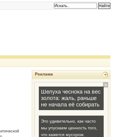
Реклама
литической
%.