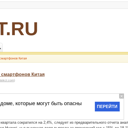
Т.RU
ь
 смартфонов Китая
е смартфонов Китая
htekct.com
)
 квартала сократился на 2,4%, следует из предварительного отчета ана
лся Huawei, чья рыночная доля выросла за прошедший год с 15% до 18,1