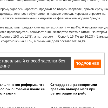
торому удалось нарастить продажи во втором квартале, причем сразу на
 докладе, этот рост обусловлен в первую очередь хорошим спросом на
 а также значительными скидками на флагманские модели бренда.
ке нарастить продажи смогла только Xiaomi — на 4%. А ее рыночная д
ателю производитель занимает лишь четвертое место в Китае. На втором
й доли с 19% до 18%), а на третьем — Oppo (с 16,4% до 16,2%). Замыка
е сократились на 1,6%, а рыночная доля составляет 14,4%.
олыпинская реформа: что
Стюардессы рассекретили
ло бы с Россией после её
правила выбора мест при
ализации
регистрации на рейс