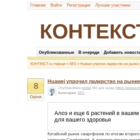
Главная
Войти
Регистрация
Лучшие участники
КОНТЕКС
Опубликованные
В очереди
Добавить новост
КОНТЕКСТ.ru главная
»
SEO
»
Huawei упрочил лидерство на рынке
Huawei упрочил лидерство на рынк
8
Опубликовано
skelet
382 дня назад
(
https://www.ko
Категория
:
SEO
Оцени
Китайский рынок смартфонов по итогам второго
компании Counterpoint. А лидером продаж оста