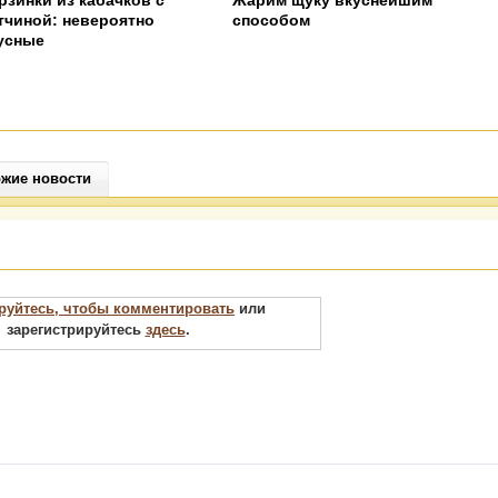
рзинки из кабачков с
Жарим щуку вкуснейшим
тчиной: невероятно
способом
усные
жие новости
руйтесь, чтобы комментировать
или
зарегистрируйтесь
здесь
.